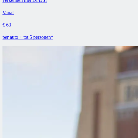
verkennen met DFDS!
Vanaf
€ 63
per auto + tot 5 personen*