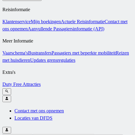
Reisinformatie
Klantenservice
Mijn boekingen
Actuele Reisinformatie
Contact met
ons opnemen
Aanvullende Passagiersinformatie (API)
Meer Informatie
Vaarschema's
Bustransfers
Passagiers met beperkte mobiliteit
Reizen
met huisdieren
Updates grensregulaties
Extra's
Duty Free
Attracties
Contact met ons opnemen
Locaties van DFDS