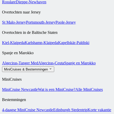
Rosslare
Dieppe-Newhaven
Overtochten naar Jersey
St Malo-Jersey
Portsmouth-Jersey
Poole-Jersey
Overtochten in de Baltische Staten
Kiel-Klaipeda
Karlshamn-Klaipeda
Kapellskär-Paldiski
Spanje en Marokko
Algeciras-Tanger Med
Algeciras-Ceuta
Spanje en Marokko
MiniCruises & Bestemmingen
MiniCruises
MiniCruise Newcastle
Wat is een MiniCruise?
Alle MiniCruises
Bestemmingen
4-daagse MiniCruise Newcastle
Edinburgh Stedentrip
Korte vakantie