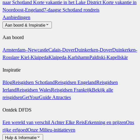
naar Schotland
Korte vakantie in het Lake District
Korte vakantie in
Noordoost-Engeland
7-daagse Schotland rondreis
Aanbiedingen
Aan boord & Inspiratie
Aan boord
Amsterdam–Newcastle
Calais-Dover
Duinkerken-Dover
Duinkerken-
Rosslare
Kiel-Klaipeda
Klaipeda-Karlshamn
Paldiski-Kapellskär
Inspiratie
Blog
Reisgidsen Schotland
Reisgidsen Engeland
Reisgidsen
Ierland
Reisgidsen Wales
Reisgidsen Frankrijk
Bekijk alle
reisgidsen
GetYourGuide Attracties
Ontdek DFDS
Een wereld van verschil
Achter Elke Reis
Erkenning en prijzen
Ons
rijke erfgoed
Onze Milieu-initiatieven
Hulp & Informatie