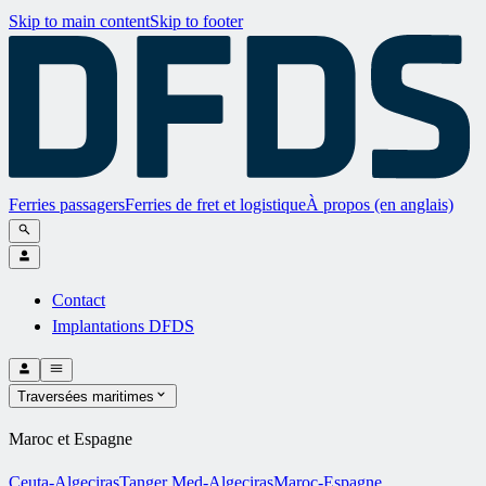
Skip to main content
Skip to footer
Ferries passagers
Ferries de fret et logistique
À propos (en anglais)
Contact
Implantations DFDS
Traversées maritimes
Maroc et Espagne
Ceuta-Algeciras
Tanger Med-Algeciras
Maroc-Espagne