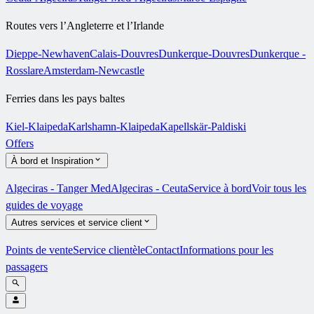
Routes vers l’Angleterre et l’Irlande
Dieppe-Newhaven
Calais-Douvres
Dunkerque-Douvres
Dunkerque -
Rosslare
Amsterdam-Newcastle
Ferries dans les pays baltes
Kiel-Klaipeda
Karlshamn-Klaipeda
Kapellskär-Paldiski
Offers
À bord et Inspiration
Algeciras - Tanger Med
Algeciras - Ceuta
Service à bord
Voir tous les
guides de voyage
Autres services et service client
Points de vente
Service clientèle
Contact
Informations pour les
passagers