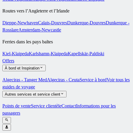
Routes vers l’Angleterre et l’Irlande
Dieppe-Newhaven
Calais-Douvres
Dunkerque-Douvres
Dunkerque -
Rosslare
Amsterdam-Newcastle
Ferries dans les pays baltes
Kiel-Klaipeda
Karlshamn-Klaipeda
Kapellskär-Paldiski
Offers
À bord et Inspiration
Algeciras - Tanger Med
Algeciras - Ceuta
Service à bord
Voir tous les
guides de voyage
Autres services et service client
Points de vente
Service clientèle
Contact
Informations pour les
passagers