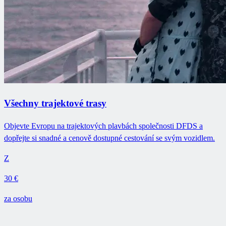
Všechny trajektové trasy
Objevte Evropu na trajektových plavbách společnosti DFDS a
dopřejte si snadné a cenově dostupné cestování se svým vozidlem.
Z
30 €
za osobu