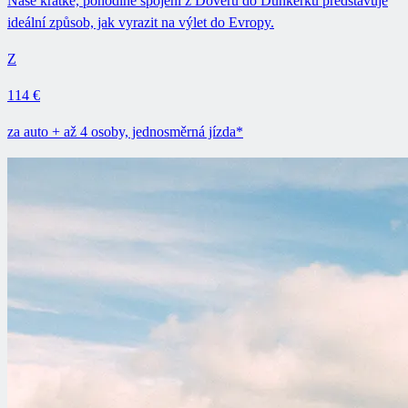
Naše krátké, pohodlné spojení z Doveru do Dunkerku představuje
ideální způsob, jak vyrazit na výlet do Evropy.
Z
114 €
za auto + až 4 osoby, jednosměrná jízda*