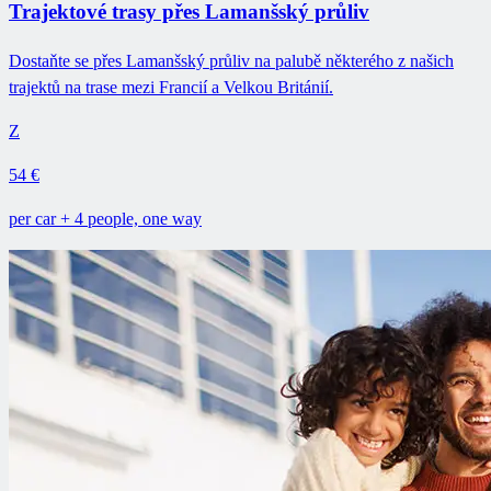
Trajektové trasy přes Lamanšský průliv
Dostaňte se přes Lamanšský průliv na palubě některého z našich
trajektů na trase mezi Francií a Velkou Británií.
Z
54 €
per car + 4 people, one way