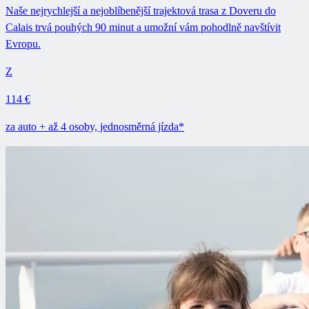
Naše nejrychlejší a nejoblíbenější trajektová trasa z Doveru do
Calais trvá pouhých 90 minut a umožní vám pohodlně navštívit
Evropu.
Z
114 €
za auto + až 4 osoby, jednosměrná jízda*