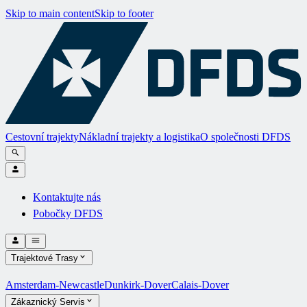
Skip to main content
Skip to footer
Cestovní trajekty
Nákladní trajekty a logistika
O společnosti DFDS
Kontaktujte nás
Pobočky DFDS
Trajektové Trasy
Amsterdam-Newcastle
Dunkirk-Dover
Calais-Dover
Zákaznický Servis