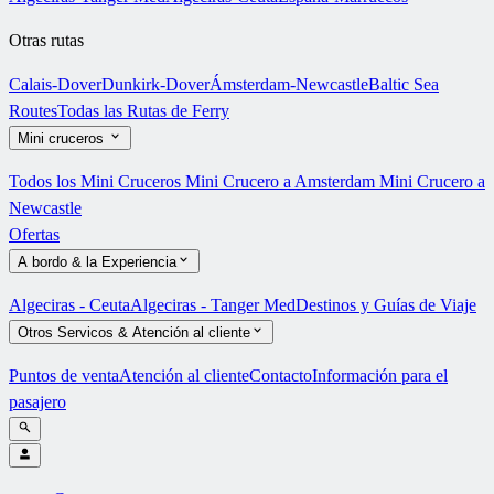
Otras rutas
Calais-Dover
Dunkirk-Dover
Ámsterdam-Newcastle
Baltic Sea
Routes
Todas las Rutas de Ferry
Mini cruceros
Todos los Mini Cruceros
Mini Crucero a Amsterdam
Mini Crucero a
Newcastle
Ofertas
A bordo & la Experiencia
Algeciras - Ceuta
Algeciras - Tanger Med
Destinos y Guías de Viaje
Otros Servicos & Atención al cliente
Puntos de venta
Atención al cliente
Contacto
Información para el
pasajero