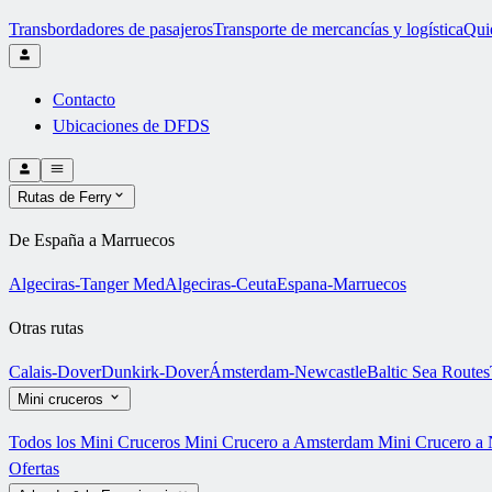
Transbordadores de pasajeros
Transporte de mercancías y logística
Qui
Contacto
Ubicaciones de DFDS
Rutas de Ferry
De España a Marruecos
Algeciras-Tanger Med
Algeciras-Ceuta
Espana-Marruecos
Otras rutas
Calais-Dover
Dunkirk-Dover
Ámsterdam-Newcastle
Baltic Sea Routes
Mini cruceros
Todos los Mini Cruceros
Mini Crucero a Amsterdam
Mini Crucero a 
Ofertas