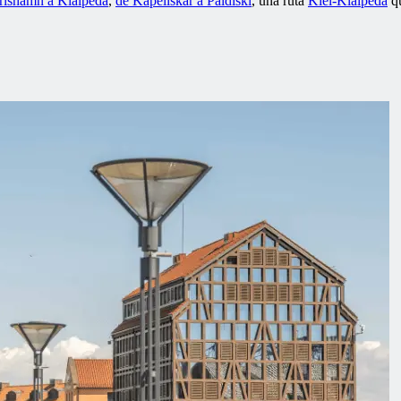
rlshamn a Klaipeda
,
de Kapellskär a Paldiski
, una ruta
Kiel-Klaipeda
qu