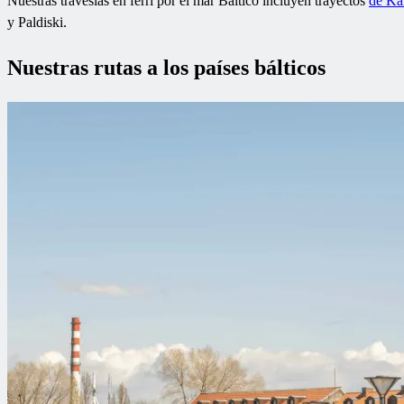
Nuestras travesías en ferri por el mar Báltico incluyen trayectos
de Ka
y Paldiski.
Nuestras rutas a los países bálticos