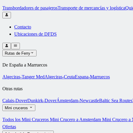
Transbordadores de pasajeros
Transporte de mercancías y logística
Qui
Contacto
Ubicaciones de DFDS
Rutas de Ferry
De España a Marruecos
Algeciras-Tanger Med
Algeciras-Ceuta
Espana-Marruecos
Otras rutas
Calais-Dover
Dunkirk-Dover
Ámsterdam-Newcastle
Baltic Sea Routes
Mini cruceros
Todos los Mini Cruceros
Mini Crucero a Amsterdam
Mini Crucero a 
Ofertas