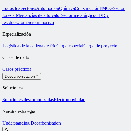
Todos los sectores
Automoción
Química
Construcción
FMCG
Sector
forestal
Mercancías de alto valor
Sector metalúrgico
CDR y
residuos
Comercio minorista
Especialización
Logística de la cadena de frío
Carga especial
Carga de proyecto
Casos de éxito
Casos prácticos
Descarbonización
Soluciones
Soluciones descarbonizadas
Electromovilidad
Nuestra estrategia
Understanding Decarbonisation