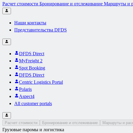
Расчет стоимости
Бронирование и отслеживание
Маршруты и р
Наши контакты
Представительства DFDS
DFDS Direct
MyFreight 2
Spot Booking
DFDS Direct
Centric Logistics Portal
Polaris
Aspect4
All customer portals
Расчет стоимости
Бронирование и отслеживание
Маршруты и рас
Грузовые паромы и логистика