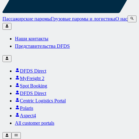
Пассажирские паромы
Грузовые паромы и логистика
О нас
Наши контакты
Представительства DFDS
DFDS Direct
MyFreight 2
Spot Booking
DFDS Direct
Centric Logistics Portal
Polaris
Aspect4
All customer portals