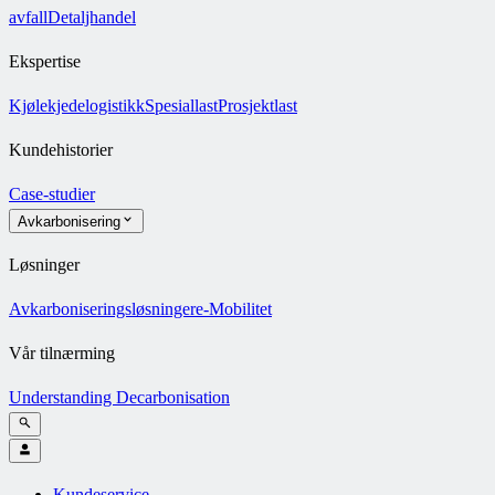
avfall
Detaljhandel
Ekspertise
Kjølekjedelogistikk
Spesiallast
Prosjektlast
Kundehistorier
Case-studier
Avkarbonisering
Løsninger
Avkarboniseringsløsninger
e-Mobilitet
Vår tilnærming
Understanding Decarbonisation
Kundeservice