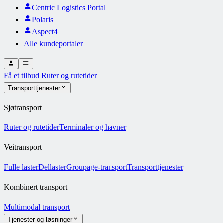
Centric Logistics Portal
Polaris
Aspect4
Alle kundeportaler
Få et tilbud
Ruter og rutetider
Transporttjenester
Sjøtransport
Ruter og rutetider
Terminaler og havner
Veitransport
Fulle laster
Dellaster
Groupage-transport
Transporttjenester
Kombinert transport
Multimodal transport
Tjenester og løsninger