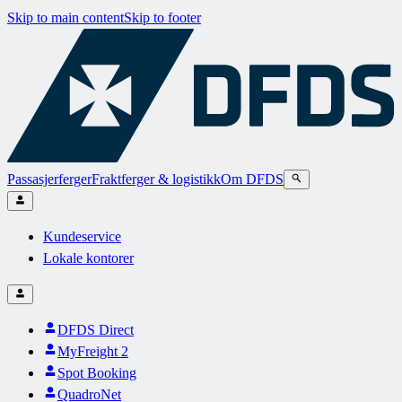
Skip to main content
Skip to footer
Passasjerferger
Fraktferger & logistikk
Om DFDS
Kundeservice
Lokale kontorer
DFDS Direct
MyFreight 2
Spot Booking
QuadroNet