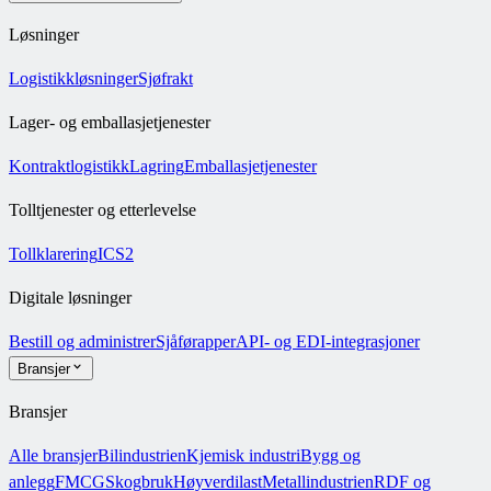
Løsninger
Logistikkløsninger
Sjøfrakt
Lager- og emballasjetjenester
Kontraktlogistikk
Lagring
Emballasjetjenester
Tolltjenester og etterlevelse
Tollklarering
ICS2
Digitale løsninger
Bestill og administrer
Sjåførapper
API- og EDI-integrasjoner
Bransjer
Bransjer
Alle bransjer
Bilindustrien
Kjemisk industri
Bygg og
anlegg
FMCG
Skogbruk
Høyverdilast
Metallindustrien
RDF og