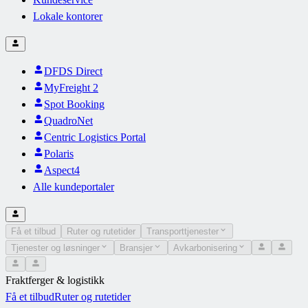
Lokale kontorer
DFDS Direct
MyFreight 2
Spot Booking
QuadroNet
Centric Logistics Portal
Polaris
Aspect4
Alle kundeportaler
Få et tilbud
Ruter og rutetider
Transporttjenester
Tjenester og løsninger
Bransjer
Avkarbonisering
Fraktferger & logistikk
Få et tilbud
Ruter og rutetider