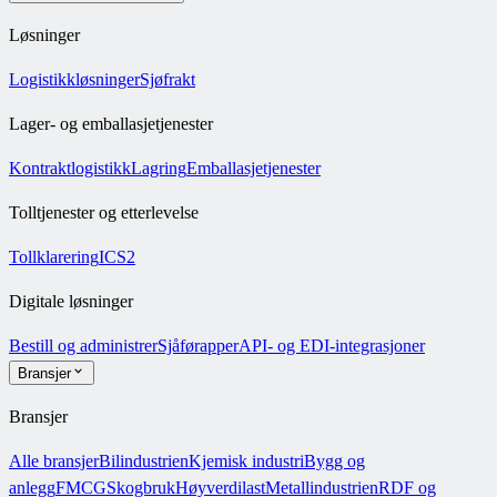
Løsninger
Logistikkløsninger
Sjøfrakt
Lager- og emballasjetjenester
Kontraktlogistikk
Lagring
Emballasjetjenester
Tolltjenester og etterlevelse
Tollklarering
ICS2
Digitale løsninger
Bestill og administrer
Sjåførapper
API- og EDI-integrasjoner
Bransjer
Bransjer
Alle bransjer
Bilindustrien
Kjemisk industri
Bygg og
anlegg
FMCG
Skogbruk
Høyverdilast
Metallindustrien
RDF og