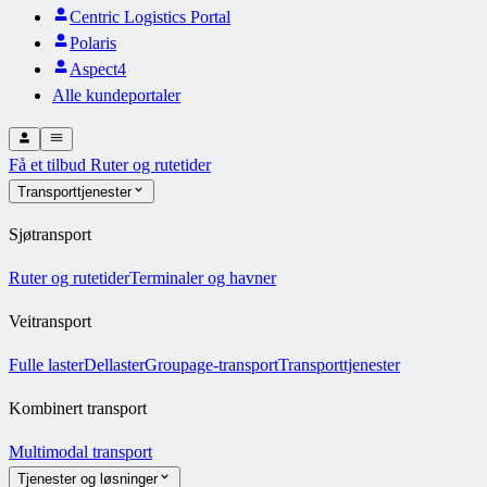
Centric Logistics Portal
Polaris
Aspect4
Alle kundeportaler
Få et tilbud
Ruter og rutetider
Transporttjenester
Sjøtransport
Ruter og rutetider
Terminaler og havner
Veitransport
Fulle laster
Dellaster
Groupage-transport
Transporttjenester
Kombinert transport
Multimodal transport
Tjenester og løsninger