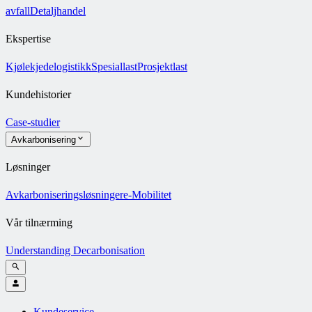
avfall
Detaljhandel
Ekspertise
Kjølekjedelogistikk
Spesiallast
Prosjektlast
Kundehistorier
Case-studier
Avkarbonisering
Løsninger
Avkarboniseringsløsninger
e-Mobilitet
Vår tilnærming
Understanding Decarbonisation
Kundeservice