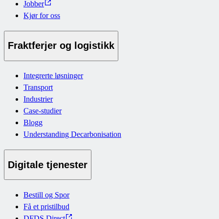
Jobber
Kjør for oss
Fraktferjer og logistikk
Integrerte løsninger
Transport
Industrier
Case-studier
Blogg
Understanding Decarbonisation
Digitale tjenester
Bestill og Spor
Få et pristilbud
DFDS Direct