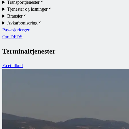
Transporttjenester
Tjenester og løsninger
Bransjer
Avkarbonisering
Passasjerferger
Om DFDS
Terminaltjenester
Få et tilbud