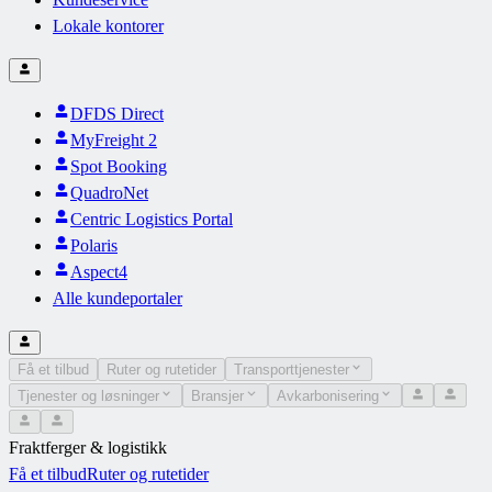
Lokale kontorer
DFDS Direct
MyFreight 2
Spot Booking
QuadroNet
Centric Logistics Portal
Polaris
Aspect4
Alle kundeportaler
Få et tilbud
Ruter og rutetider
Transporttjenester
Tjenester og løsninger
Bransjer
Avkarbonisering
Fraktferger & logistikk
Få et tilbud
Ruter og rutetider