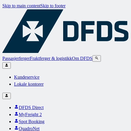
Skip to main content
Skip to footer
Passasjerferger
Fraktferger & logistikk
Om DFDS
Kundeservice
Lokale kontorer
DFDS Direct
MyFreight 2
Spot Booking
QuadroNet