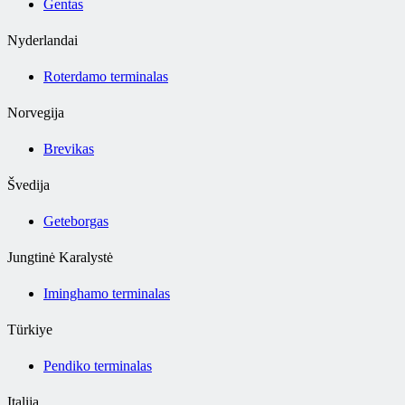
Gentas
Nyderlandai
Roterdamo terminalas
Norvegija
Brevikas
Švedija
Geteborgas
Jungtinė Karalystė
Iminghamo terminalas
Türkiye
Pendiko terminalas
Italija