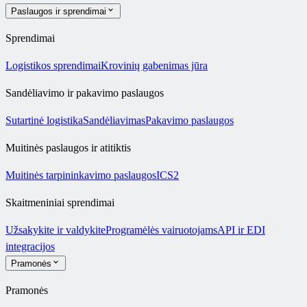
Paslaugos ir sprendimai
Sprendimai
Logistikos sprendimai
Krovinių gabenimas jūra
Sandėliavimo ir pakavimo paslaugos
Sutartinė logistika
Sandėliavimas
Pakavimo paslaugos
Muitinės paslaugos ir atitiktis
Muitinės tarpininkavimo paslaugos
ICS2
Skaitmeniniai sprendimai
Užsakykite ir valdykite
Programėlės vairuotojams
API ir EDI
integracijos
Pramonės
Pramonės