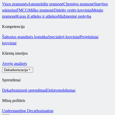
Visos pramonės
Automobilių pramonė
Chemijos pramonė
Statybos
sektorius
FMCG
Miško pramonė
Didelės vertės kroviniai
Metalo
pramonė
Kuras iš atliekų ir atliekos
Mažmeninė prekyba
Kompetencija
Šaltosios grandinės logistika
Specialieji kroviniai
Projektiniai
kroviniai
Klientų istorijos
Atvejų analizės
Dekarbonizacija
Sprendimai
Dekarbonizuoti sprendimai
Elektromobilumas
Mūsų požiūris
Understanding Decarbonisation