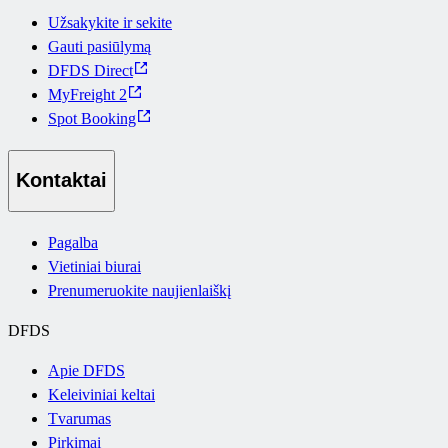
Užsakykite ir sekite
Gauti pasiūlymą
DFDS Direct
MyFreight 2
Spot Booking
Kontaktai
Pagalba
Vietiniai biurai
Prenumeruokite naujienlaiškį
DFDS
Apie DFDS
Keleiviniai keltai
Tvarumas
Pirkimai