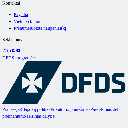
Kontaktai
Pagalba
Vietiniai biurai
Prenumeruokite naujienlaiškį
Sekite mus
DFDS programėlė
Pranešėjas
Slapukų politika
Privatumo pranešimas
Pareiškimas dėl
prieinamumo
Teisiniai dalykai