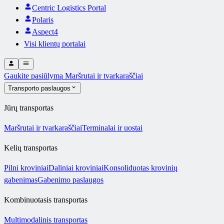
Centric Logistics Portal
Polaris
Aspect4
Visi klientų portalai
Gaukite pasiūlymą
Maršrutai ir tvarkaraščiai
Transporto paslaugos
Jūrų transportas
Maršrutai ir tvarkaraščiai
Terminalai ir uostai
Kelių transportas
Pilni kroviniai
Daliniai kroviniai
Konsoliduotas krovinių
gabenimas
Gabenimo paslaugos
Kombinuotasis transportas
Multimodalinis transportas