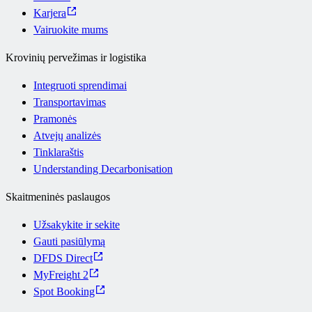
Karjera
Vairuokite mums
Krovinių pervežimas ir logistika
Integruoti sprendimai
Transportavimas
Pramonės
Atvejų analizės
Tinklaraštis
Understanding Decarbonisation
Skaitmeninės paslaugos
Užsakykite ir sekite
Gauti pasiūlymą
DFDS Direct
MyFreight 2
Spot Booking