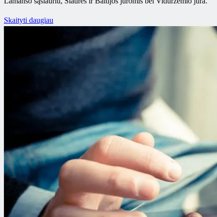
Lamanšo sąsiauriu, Šiaurės ir Baltijos jūromis bei Viduržemio jūra.
Skaityti daugiau