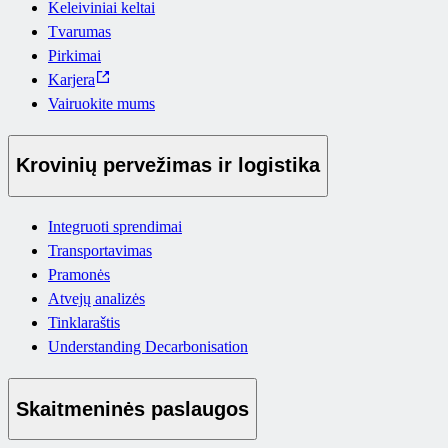
Keleiviniai keltai
Tvarumas
Pirkimai
Karjera
Vairuokite mums
Krovinių pervežimas ir logistika
Integruoti sprendimai
Transportavimas
Pramonės
Atvejų analizės
Tinklaraštis
Understanding Decarbonisation
Skaitmeninės paslaugos