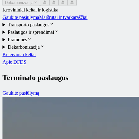
Dekarbonizacija
Krovininiai keltai ir logistika
Gaukite pasiūlymą
Maršrutai ir tvarkaraščiai
Transporto paslaugos
Paslaugos ir sprendimai
Pramonės
Dekarbonizacija
Keleiviniai keltai
Apie DFDS
Terminalo paslaugos
Gaukite pasiūlymą