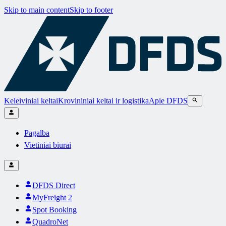
Skip to main content
Skip to footer
Keleiviniai keltai
Krovininiai keltai ir logistika
Apie DFDS
Pagalba
Vietiniai biurai
DFDS Direct
MyFreight 2
Spot Booking
QuadroNet