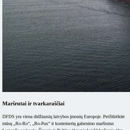
Maršrutai ir tvarkaraščiai
DFDS yra viena didžiausių laivybos įmonių Europoje. Peržiūrėkite
mūsų „Ro-Ro“, „Ro-Pax“ ir konteinerių gabenimo maršrutus