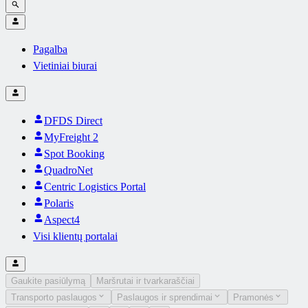
Pagalba
Vietiniai biurai
DFDS Direct
MyFreight 2
Spot Booking
QuadroNet
Centric Logistics Portal
Polaris
Aspect4
Visi klientų portalai
Gaukite pasiūlymą
Maršrutai ir tvarkaraščiai
Transporto paslaugos
Paslaugos ir sprendimai
Pramonės