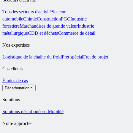
Tous les secteurs d'activité
Secteur
automobile
Chimie
Construction
PGC
Industrie
forestière
Marchandises de grande valeur
Industrie
métallurgique
CDD et déchets
Commerce de détail
Nos expertises
Logistique de la chaîne du froid
Fret spécial
Fret de projet
Cas clients
Études de cas
Décarbonation
Solutions
Solutions décarbonées
e-Mobilité
Notre approche