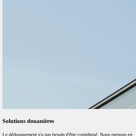
Solutions douanières
Le dédouanement n'a pas besoin d'être compliqué. Nous prenons en