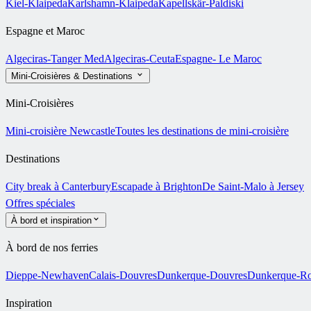
Kiel-Klaipeda
Karlshamn-Klaipeda
Kapellskär-Paldiski
Espagne et Maroc
Algeciras-Tanger Med
Algeciras-Ceuta
Espagne- Le Maroc
Mini-Croisières & Destinations
Mini-Croisières
Mini-croisière Newcastle
Toutes les destinations de mini-croisière
Destinations
City break à Canterbury
Escapade à Brighton
De Saint-Malo à Jersey
Offres spéciales
À bord et inspiration
À bord de nos ferries
Dieppe-Newhaven
Calais-Douvres
Dunkerque-Douvres
Dunkerque-Ro
Inspiration