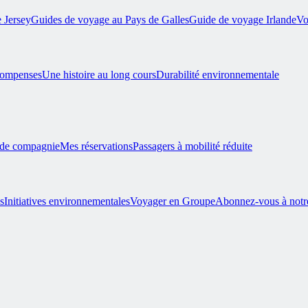
 Jersey
Guides de voyage au Pays de Galles
Guide de voyage Irlande
Vo
compenses
Une histoire au long cours
Durabilité environnementale
 de compagnie
Mes réservations
Passagers à mobilité réduite
s
Initiatives environnementales
Voyager en Groupe
Abonnez-vous à notre