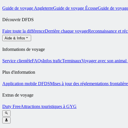
Guide de voyage Angleterre
Guide de voyage Écosse
Guide de voyage
Découvrir DFDS
Faire toute la différence
Derrière chaque voyage
Reconnaissance et ré
Aide & Infos
Informations de voyage
Service clientèle
FAQs
Infos trafic
Terminaux
Voyager avec son animal
Plus d'information
Application mobile DFDS
Mises à jour des réglementations frontalière
Extras de voyage
Duty Free
Attractions touristiques à GYG