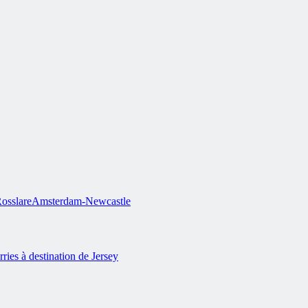
osslare
Amsterdam-Newcastle
rries à destination de Jersey