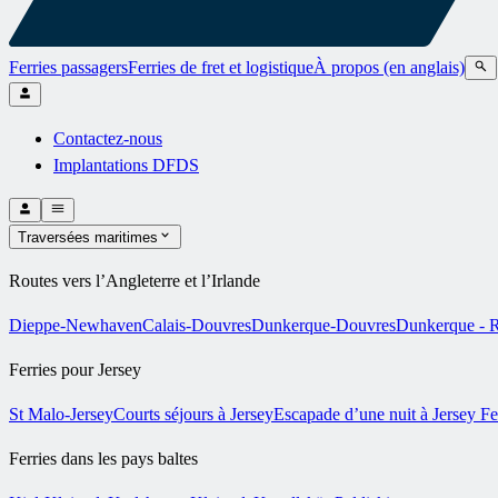
Ferries passagers
Ferries de fret et logistique
À propos (en anglais)
Contactez-nous
Implantations DFDS
Traversées maritimes
Routes vers l’Angleterre et l’Irlande
Dieppe-Newhaven
Calais-Douvres
Dunkerque-Douvres
Dunkerque - R
Ferries pour Jersey
St Malo-Jersey
Courts séjours à Jersey
Escapade d’une nuit à Jersey
Fe
Ferries dans les pays baltes