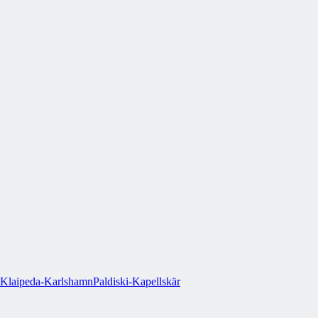
Klaipeda-Karlshamn
Paldiski-Kapellskär