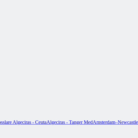
sslare
Algeciras - Ceuta
Algeciras - Tanger Med
Amsterdam–Newcastle