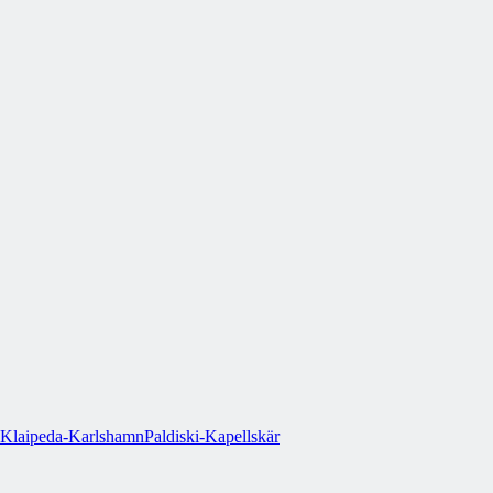
Klaipeda-Karlshamn
Paldiski-Kapellskär