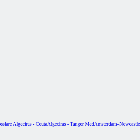
sslare
Algeciras - Ceuta
Algeciras - Tanger Med
Amsterdam–Newcastle