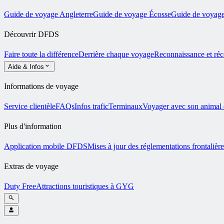
Guide de voyage Angleterre
Guide de voyage Écosse
Guide de voyage
Découvrir DFDS
Faire toute la différence
Derrière chaque voyage
Reconnaissance et ré
Aide & Infos
Informations de voyage
Service clientèle
FAQs
Infos trafic
Terminaux
Voyager avec son animal
Plus d'information
Application mobile DFDS
Mises à jour des réglementations frontalière
Extras de voyage
Duty Free
Attractions touristiques à GYG