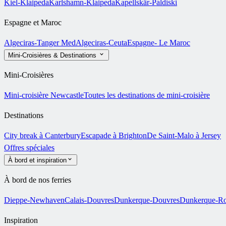
Kiel-Klaipeda
Karlshamn-Klaipeda
Kapellskär-Paldiski
Espagne et Maroc
Algeciras-Tanger Med
Algeciras-Ceuta
Espagne- Le Maroc
Mini-Croisières & Destinations
Mini-Croisières
Mini-croisière Newcastle
Toutes les destinations de mini-croisière
Destinations
City break à Canterbury
Escapade à Brighton
De Saint-Malo à Jersey
Offres spéciales
À bord et inspiration
À bord de nos ferries
Dieppe-Newhaven
Calais-Douvres
Dunkerque-Douvres
Dunkerque-Ro
Inspiration