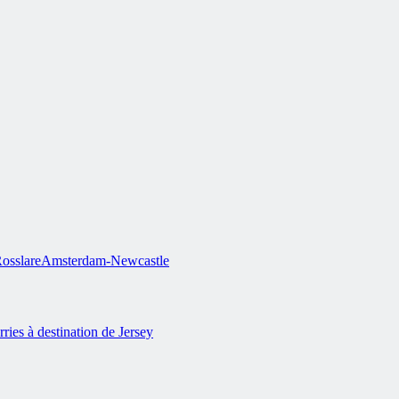
osslare
Amsterdam-Newcastle
rries à destination de Jersey