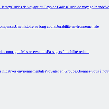
 Jersey
Guides de voyage au Pays de Galles
Guide de voyage Irlande
Vo
compenses
Une histoire au long cours
Durabilité environnementale
 de compagnie
Mes réservations
Passagers à mobilité réduite
s
Initiatives environnementales
Voyager en Groupe
Abonnez-vous à notre