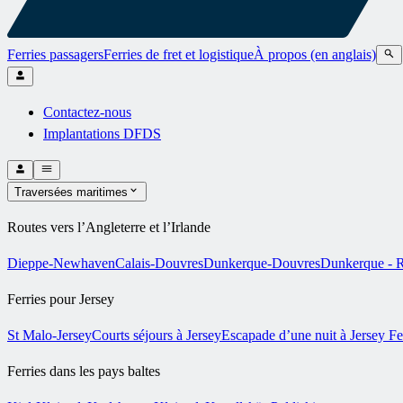
Ferries passagers
Ferries de fret et logistique
À propos (en anglais)
Contactez-nous
Implantations DFDS
Traversées maritimes
Routes vers l’Angleterre et l’Irlande
Dieppe-Newhaven
Calais-Douvres
Dunkerque-Douvres
Dunkerque - R
Ferries pour Jersey
St Malo-Jersey
Courts séjours à Jersey
Escapade d’une nuit à Jersey
Fe
Ferries dans les pays baltes