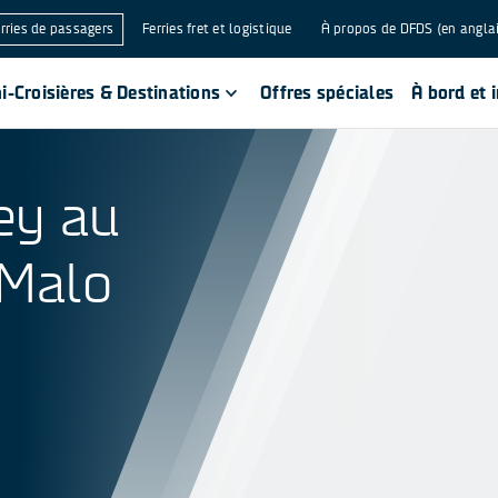
rries de passagers
Ferries fret et logistique
À propos de DFDS (en angla
i-Croisières & Destinations
Offres spéciales
À bord et 
ey au
-Malo