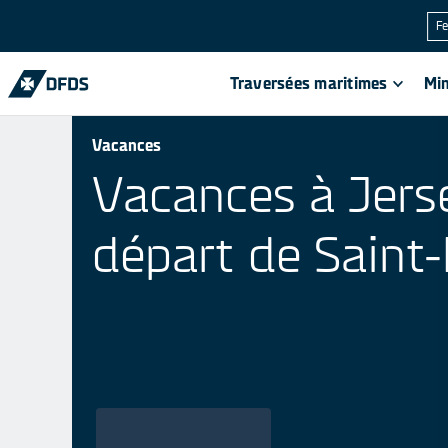
Fe
Traversées maritimes
Min
Vacances
Vacances à Jers
départ de Saint