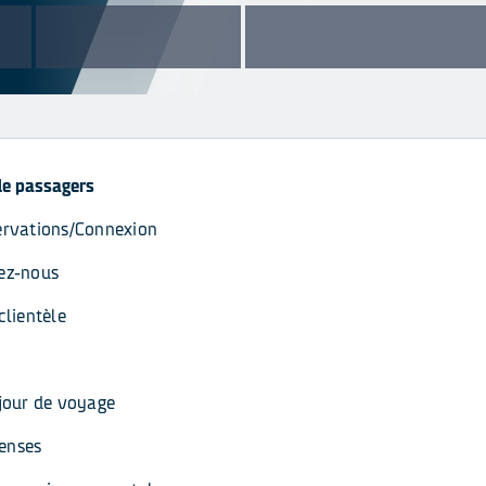
de passagers
ervations/Connexion
ez-nous
clientèle
 jour de voyage
enses