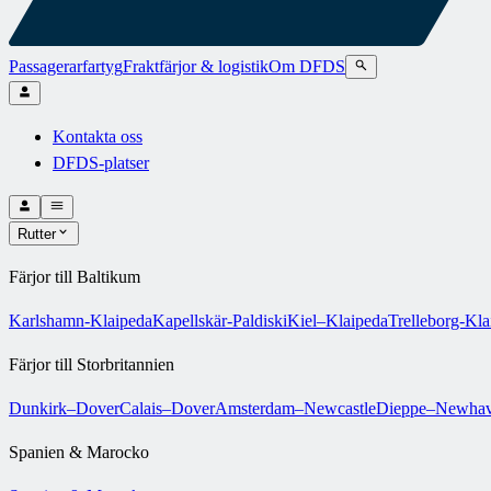
Passagerarfartyg
Fraktfärjor & logistik
Om DFDS
Kontakta oss
DFDS-platser
Rutter
Färjor till Baltikum
Karlshamn-Klaipeda
Kapellskär-Paldiski
Kiel–Klaipeda
Trelleborg-Kla
Färjor till Storbritannien
Dunkirk–Dover
Calais–Dover
Amsterdam–Newcastle
Dieppe–Newha
Spanien & Marocko