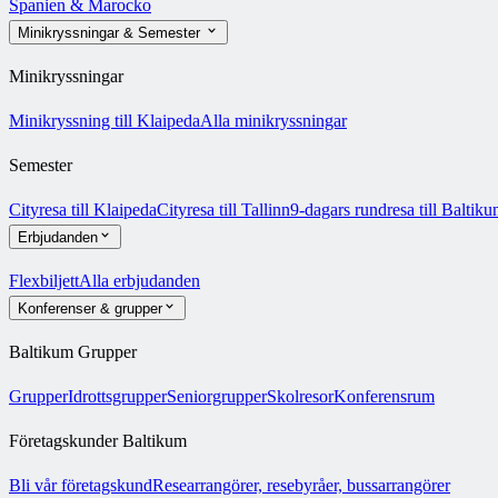
Spanien & Marocko
Minikryssningar & Semester
Minikryssningar
Minikryssning till Klaipeda
Alla minikryssningar
Semester
Cityresa till Klaipeda
Cityresa till Tallinn
9-dagars rundresa till Baltik
Erbjudanden
Flexbiljett
Alla erbjudanden
Konferenser & grupper
Baltikum Grupper
Grupper
Idrottsgrupper
Seniorgrupper
Skolresor
Konferensrum
Företagskunder Baltikum
Bli vår företagskund
Researrangörer, resebyråer, bussarrangörer