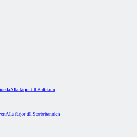
ipeda
Alla färjor till Baltikum
ven
Alla färjor till Storbritannien