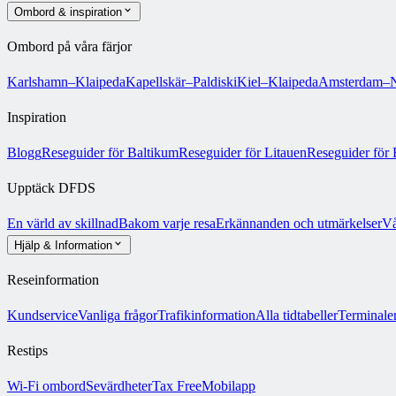
Ombord & inspiration
Ombord på våra färjor
Karlshamn–Klaipeda
Kapellskär–Paldiski
Kiel–Klaipeda
Amsterdam–N
Inspiration
Blogg
Reseguider för Baltikum
Reseguider för Litauen
Reseguider för 
Upptäck DFDS
En värld av skillnad
Bakom varje resa
Erkännanden och utmärkelser
Vå
Hjälp & Information
Reseinformation
Kundservice
Vanliga frågor
Trafikinformation
Alla tidtabeller
Terminale
Restips
Wi-Fi ombord
Sevärdheter
Tax Free
Mobilapp