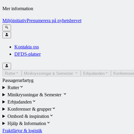
Mer information
Miljöinitiativ
Prenumerera på nyhetsbrevet
Kontakta oss
DFDS-platser
Rutter
Minikryssningar & Semester
Erbjudanden
Konferenser
Passagerarfartyg
Rutter
Minikryssningar & Semester
Erbjudanden
Konferenser & grupper
Ombord & inspiration
Hjälp & Information
Fraktfärjor & logistik