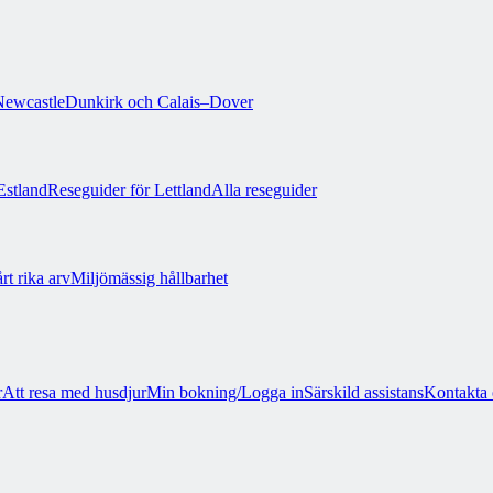
ewcastle
Dunkirk och Calais–Dover
Estland
Reseguider för Lettland
Alla reseguider
rt rika arv
Miljömässig hållbarhet
r
Att resa med husdjur
Min bokning/Logga in
Särskild assistans
Kontakta 