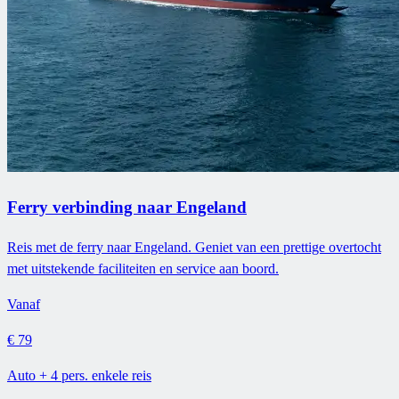
Ferry verbinding naar Engeland
Reis met de ferry naar Engeland. Geniet van een prettige overtocht
met uitstekende faciliteiten en service aan boord.
Vanaf
€ 79
Auto + 4 pers. enkele reis