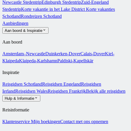
Newcastle Stedentrip
Edinburgh Stedentrip
Zuid-Engeland
Stedentrip
Korte vakantie in het Lake District
Korte vakanties
Schotland
Rondreizen Schotland
Aanbiedingen
Aan boord & Inspiratie
Aan boord
Amsterdam–Newcastle
Duinkerken-Dover
Calais-Dover
Kiel-
Klaipeda
Klaipeda-Karlshamn
Paldiski-Kapellskär
Inspiratie
Reisgidsen Schotland
Reisgidsen Engeland
Reisgidsen
Ierland
Reisgidsen Wales
Reisgidsen Frankrijk
Bekijk alle reisgidsen
Hulp & Informatie
Reisinformatie
Klantenservice
Mijn boekingen
Contact met ons opnemen