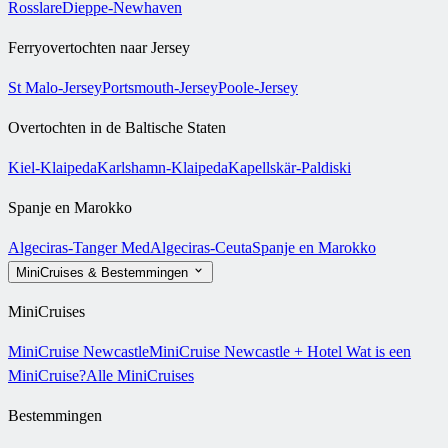
Rosslare
Dieppe-Newhaven
Ferryovertochten naar Jersey
St Malo-Jersey
Portsmouth-Jersey
Poole-Jersey
Overtochten in de Baltische Staten
Kiel-Klaipeda
Karlshamn-Klaipeda
Kapellskär-Paldiski
Spanje en Marokko
Algeciras-Tanger Med
Algeciras-Ceuta
Spanje en Marokko
MiniCruises & Bestemmingen
MiniCruises
MiniCruise Newcastle
MiniCruise Newcastle + Hotel
Wat is een
MiniCruise?
Alle MiniCruises
Bestemmingen