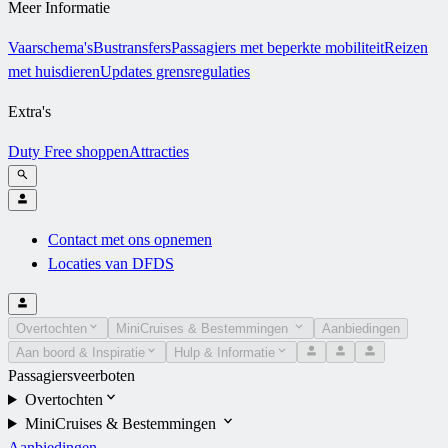
Meer Informatie
Vaarschema's
Bustransfers
Passagiers met beperkte mobiliteit
Reizen
met huisdieren
Updates grensregulaties
Extra's
Duty Free shoppen
Attracties
Contact met ons opnemen
Locaties van DFDS
Overtochten
MiniCruises & Bestemmingen
Aanbiedingen
Aan boord & Inspiratie
Hulp & Informatie
Passagiersveerboten
Overtochten
MiniCruises & Bestemmingen
Aanbiedingen