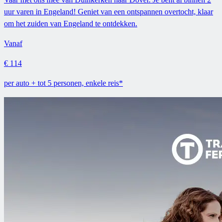
uur varen in Engeland! Geniet van een ontspannen overtocht, klaar
om het zuiden van Engeland te ontdekken.
Vanaf
€ 114
per auto + tot 5 personen, enkele reis*