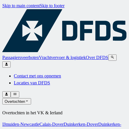
Skip to main content
Skip to footer
Passagiersveerboten
Vrachtvervoer & logistiek
Over DFDS
Contact met ons opnemen
Locaties van DFDS
Overtochten
Overtochten in het VK & Ierland
IJmuiden-Newcastle
Calais-Dover
Duinkerken-Dover
Duinkerken-