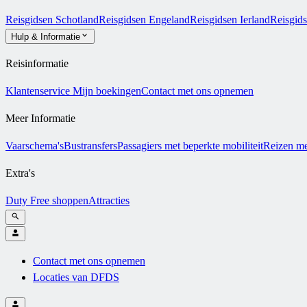
Reisgidsen Schotland
Reisgidsen Engeland
Reisgidsen Ierland
Reisgid
Hulp & Informatie
Reisinformatie
Klantenservice
Mijn boekingen
Contact met ons opnemen
Meer Informatie
Vaarschema's
Bustransfers
Passagiers met beperkte mobiliteit
Reizen me
Extra's
Duty Free shoppen
Attracties
Contact met ons opnemen
Locaties van DFDS