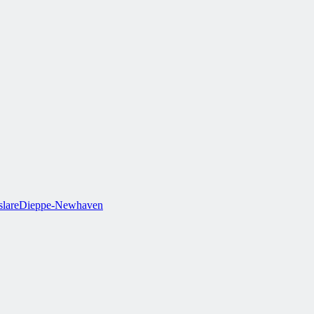
lare
Dieppe-Newhaven