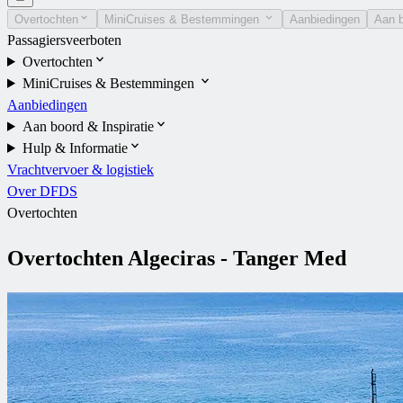
Overtochten
MiniCruises & Bestemmingen
Aanbiedingen
Aan b
Passagiersveerboten
Overtochten
MiniCruises & Bestemmingen
Aanbiedingen
Aan boord & Inspiratie
Hulp & Informatie
Vrachtvervoer & logistiek
Over DFDS
Overtochten
Overtochten Algeciras - Tanger Med