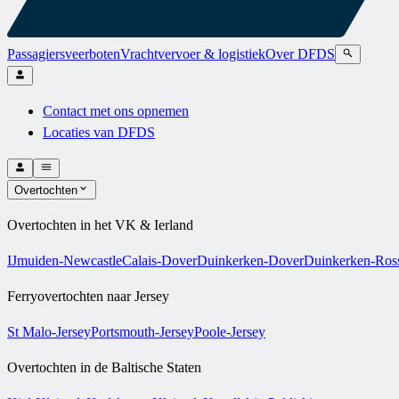
Passagiersveerboten
Vrachtvervoer & logistiek
Over DFDS
Contact met ons opnemen
Locaties van DFDS
Overtochten
Overtochten in het VK & Ierland
IJmuiden-Newcastle
Calais-Dover
Duinkerken-Dover
Duinkerken-Ross
Ferryovertochten naar Jersey
St Malo-Jersey
Portsmouth-Jersey
Poole-Jersey
Overtochten in de Baltische Staten