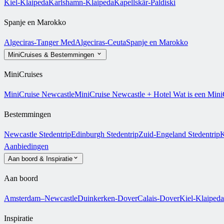
Kiel-Klaipeda
Karlshamn-Klaipeda
Kapellskär-Paldiski
Spanje en Marokko
Algeciras-Tanger Med
Algeciras-Ceuta
Spanje en Marokko
MiniCruises & Bestemmingen
MiniCruises
MiniCruise Newcastle
MiniCruise Newcastle + Hotel
Wat is een Mini
Bestemmingen
Newcastle Stedentrip
Edinburgh Stedentrip
Zuid-Engeland Stedentrip
K
Aanbiedingen
Aan boord & Inspiratie
Aan boord
Amsterdam–Newcastle
Duinkerken-Dover
Calais-Dover
Kiel-Klaipeda
Inspiratie