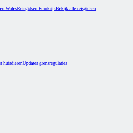
sen Wales
Reisgidsen Frankrijk
Bekijk alle reisgidsen
t huisdieren
Updates grensregulaties