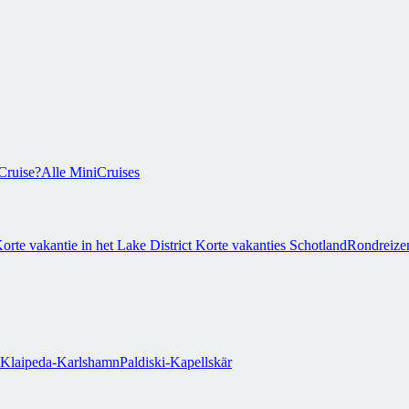
Cruise?
Alle MiniCruises
orte vakantie in het Lake District
Korte vakanties Schotland
Rondreize
Klaipeda-Karlshamn
Paldiski-Kapellskär