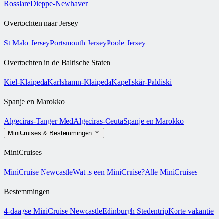
Rosslare
Dieppe-Newhaven
Overtochten naar Jersey
St Malo-Jersey
Portsmouth-Jersey
Poole-Jersey
Overtochten in de Baltische Staten
Kiel-Klaipeda
Karlshamn-Klaipeda
Kapellskär-Paldiski
Spanje en Marokko
Algeciras-Tanger Med
Algeciras-Ceuta
Spanje en Marokko
MiniCruises & Bestemmingen
MiniCruises
MiniCruise Newcastle
Wat is een MiniCruise?
Alle MiniCruises
Bestemmingen
4-daagse MiniCruise Newcastle
Edinburgh Stedentrip
Korte vakantie