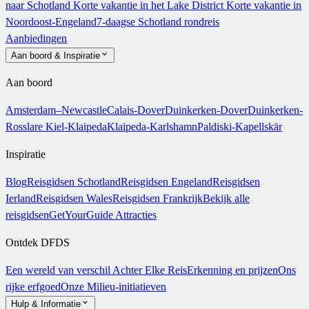
naar Schotland
Korte vakantie in het Lake District
Korte vakantie in
Noordoost-Engeland
7-daagse Schotland rondreis
Aanbiedingen
Aan boord & Inspiratie
Aan boord
Amsterdam–Newcastle
Calais-Dover
Duinkerken-Dover
Duinkerken-
Rosslare
Kiel-Klaipeda
Klaipeda-Karlshamn
Paldiski-Kapellskär
Inspiratie
Blog
Reisgidsen Schotland
Reisgidsen Engeland
Reisgidsen
Ierland
Reisgidsen Wales
Reisgidsen Frankrijk
Bekijk alle
reisgidsen
GetYourGuide Attracties
Ontdek DFDS
Een wereld van verschil
Achter Elke Reis
Erkenning en prijzen
Ons
rijke erfgoed
Onze Milieu-initiatieven
Hulp & Informatie