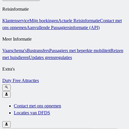
Reisinformatie
Klantenservice
Mijn boekingen
Actuele Reisinformatie
Contact met
ons opnemen
Aanvullende Passagiersinformatie (API)
Meer Informatie
Vaarschema's
Bustransfers
Passagiers met beperkte mobiliteit
Reizen
met huisdieren
Updates grensregulaties
Extra's
Duty Free
Attracties
Contact met ons opnemen
Locaties van DFDS