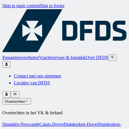
Skip to main content
Skip to footer
Passagiersveerboten
Vrachtvervoer & logistiek
Over DFDS
Contact met ons opnemen
Locaties van DFDS
Overtochten
Overtochten in het VK & Ierland
IJmuiden-Newcastle
Calais-Dover
Duinkerken-Dover
Duinkerken-