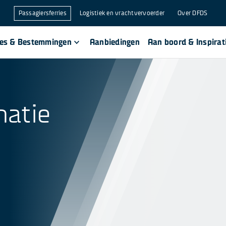
Passagiersferries
Logistiek en vrachtvervoerder
Over DFDS
ses & Bestemmingen
Aanbiedingen
Aan boord & Inspirat
matie