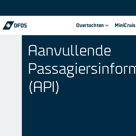
Overtochten
MiniCrui
Aanvullende
Passagiersinfor
(API)