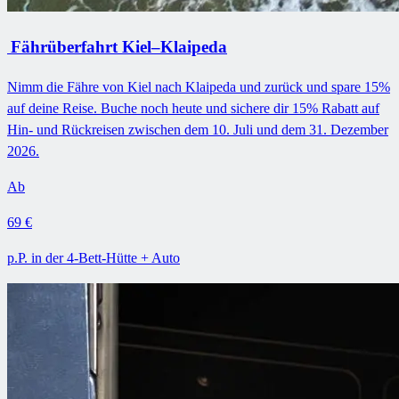
Fährüberfahrt Kiel–Klaipeda
Nimm die Fähre von Kiel nach Klaipeda und zurück und spare 15%
auf deine Reise. Buche noch heute und sichere dir 15% Rabatt auf
Hin- und Rückreisen zwischen dem 10. Juli und dem 31. Dezember
2026.
Ab
69 €
p.P. in der 4-Bett-Hütte + Auto