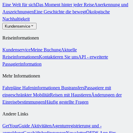
Eine Welt für sich
Das Moment hinter jeder Reise
Anerkennung und
Auszeichnungen
Eine Geschichte die bewegt
Ökologische
Nachhaltigkeit
Kundenservice
Reiseinformationen
Kundenservice
Meine Buchung
Aktuelle
Reiseinformationen
Kontaktieren Sie uns
API - erweiterte
Passagierinformation
Mehr Informationen
Fahrpläne
Hafeninformationen
Bustransfers
Passagiere mit
eingeschränkter Mobilität
Reisen mit Haustieren
Änderungen der
Einreisebestimmungen
Häufig gestellte Fragen
Andere Links
GetYourGuide Aktivitäten
Agenturregistrierung und -
anmeldung
Geschäftsbedingungen
Newsletter
DFDS App fürs