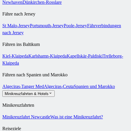
Newhaven
Dünkirchen-Rosslare
Fähre nach Jersey
St Malo-Jersey
Portsmouth-Jersey
Poole-Jersey
Fährverbindungen
nach Jersey
Fähren ins Baltikum
Kiel-Klaipeda
Karlshamn-Klaipeda
Kapellskär-Paldiski
Trelleborg-
Klaipeda
Fähren nach Spanien und Marokko
Algeciras-Tanger Med
Algeciras-Ceuta
Spanien und Marokko
Minikreuzfahrten & Hotels
Minikreuzfahrten
Minikreuzfahrt Newcastle
Was ist eine Minikreuzfahrt?
Reiseziele