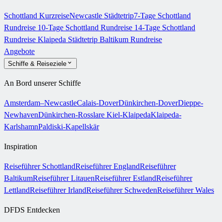
Schottland Kurzreise
Newcastle Städtetrip
7-Tage Schottland
Rundreise
10-Tage Schottland Rundreise
14-Tage Schottland
Rundreise
Klaipeda Städtetrip
Baltikum Rundreise
Angebote
Schiffe & Reiseziele
An Bord unserer Schiffe
Amsterdam–Newcastle
Calais-Dover
Dünkirchen-Dover
Dieppe-
Newhaven
Dünkirchen-Rosslare
Kiel-Klaipeda
Klaipeda-
Karlshamn
Paldiski-Kapellskär
Inspiration
Reiseführer Schottland
Reiseführer England
Reiseführer
Baltikum
Reiseführer Litauen
Reiseführer Estland
Reiseführer
Lettland
Reiseführer Irland
Reiseführer Schweden
Reiseführer Wales
DFDS Entdecken