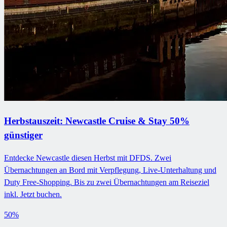
Herbstauszeit: Newcastle Cruise & Stay 50%
günstiger
Entdecke Newcastle diesen Herbst mit DFDS. Zwei
Übernachtungen an Bord mit Verpflegung, Live-Unterhaltung und
Duty Free-Shopping. Bis zu zwei Übernachtungen am Reiseziel
inkl. Jetzt buchen.
50%