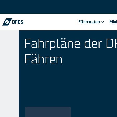
Fährrouten
Min
Fahrpläne der 
Fähren