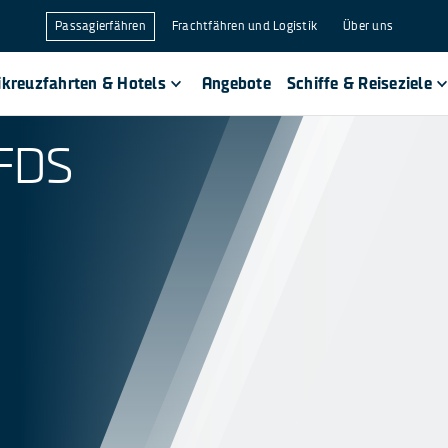
Passagierfähren
Frachtfähren und Logistik
Über uns
ikreuzfahrten & Hotels
Angebote
Schiffe & Reiseziele
DFDS