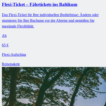
Flexi-Ticket – Fährtickets ins Baltikum
Das Flexi-Ticket für Ihre individuellen Bedürfnisse: Ändern oder
stornieren Sie Ihre Buchung vor der Abreise und genießen Sie
maximale Flexibilität.
Ab
65 €
Flexi-Aufschlag
Reisepakete