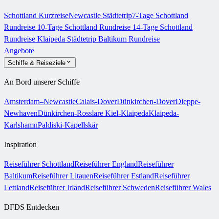
Schottland Kurzreise
Newcastle Städtetrip
7-Tage Schottland
Rundreise
10-Tage Schottland Rundreise
14-Tage Schottland
Rundreise
Klaipeda Städtetrip
Baltikum Rundreise
Angebote
Schiffe & Reiseziele
An Bord unserer Schiffe
Amsterdam–Newcastle
Calais-Dover
Dünkirchen-Dover
Dieppe-
Newhaven
Dünkirchen-Rosslare
Kiel-Klaipeda
Klaipeda-
Karlshamn
Paldiski-Kapellskär
Inspiration
Reiseführer Schottland
Reiseführer England
Reiseführer
Baltikum
Reiseführer Litauen
Reiseführer Estland
Reiseführer
Lettland
Reiseführer Irland
Reiseführer Schweden
Reiseführer Wales
DFDS Entdecken