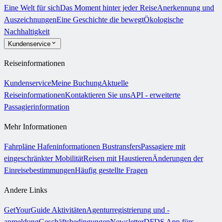
Eine Welt für sich
Das Moment hinter jeder Reise
Anerkennung und
Auszeichnungen
Eine Geschichte die bewegt
Ökologische
Nachhaltigkeit
Kundenservice
Reiseinformationen
Kundenservice
Meine Buchung
Aktuelle
Reiseinformationen
Kontaktieren Sie uns
API - erweiterte
Passagierinformation
Mehr Informationen
Fahrpläne
Hafeninformationen
Bustransfers
Passagiere mit
eingeschränkter Mobilität
Reisen mit Haustieren
Änderungen der
Einreisebestimmungen
Häufig gestellte Fragen
Andere Links
GetYourGuide Aktivitäten
Agenturregistrierung und -
anmeldung
Geschäftsbedingungen
Newsletter
DFDS App fürs