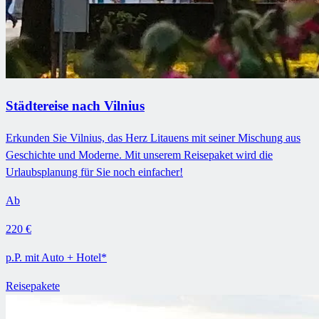
Städtereise nach Vilnius
Erkunden Sie Vilnius, das Herz Litauens mit seiner Mischung aus
Geschichte und Moderne. Mit unserem Reisepaket wird die
Urlaubsplanung für Sie noch einfacher!
Ab
220 €
p.P. mit Auto + Hotel*
Reisepakete