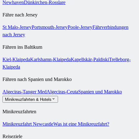
Newhaven
Dünkirchen-Rosslare
Fähre nach Jersey
St Malo-Jersey
Portsmouth-Jersey
Poole-Jersey
Fährverbindungen
nach Jersey
Fähren ins Baltikum
Kiel-Klaipeda
Karlshamn-Klaipeda
Kapellskär-Paldiski
Trelleborg-
Klaipeda
Fähren nach Spanien und Marokko
Algeciras-Tanger Med
Algeciras-Ceuta
Spanien und Marokko
Minikreuzfahrten & Hotels
Minikreuzfahrten
Minikreuzfahrt Newcastle
Was ist eine Minikreuzfahrt?
Reiseziele