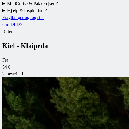
MiniCruise & Pakkerejser
Hjælp & Inspiration
Fragtfærger og logistik
Om DFDS
Ruter
Kiel - Klaipeda
Fra
54 €
lænestol + bil