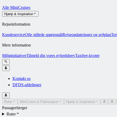
Alle MiniCruises
Hjælp & Inspiration
Rejseinformation
Kundeservice
Ofte stillede spørgsmål
Rejseopdateringer og sejlplan
Ter
Mere information
Miljøinitiativer
Tilmeld dig vores nyhedsbrev
Taxfree-kvoter
Kontakt os
DFDS-afdelinger
Ruter
MiniCruise & Pakkerejser
Hjælp & Inspiration
Passagerfærger
Ruter