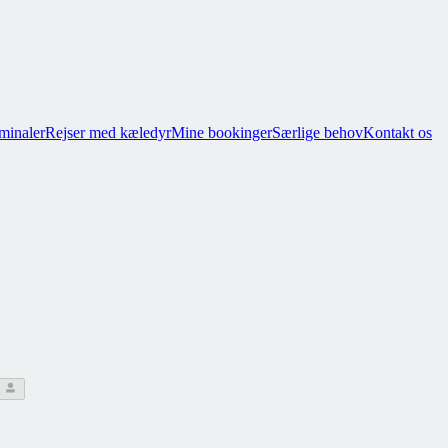
minaler
Rejser med kæledyr
Mine bookinger
Særlige behov
Kontakt os