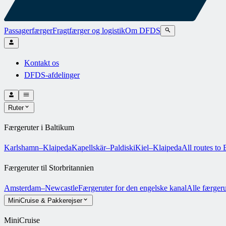
Passagerfærger
Fragtfærger og logistik
Om DFDS
Kontakt os
DFDS-afdelinger
Ruter
Færgeruter i Baltikum
Karlshamn–Klaipeda
Kapellskär–Paldiski
Kiel–Klaipeda
All routes to 
Færgeruter til Storbritannien
Amsterdam–Newcastle
Færgeruter for den engelske kanal
Alle færgeru
MiniCruise & Pakkerejser
MiniCruise