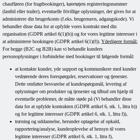
chaufføren (for fragtbookinger), køretøjets registreringsnummer
(lastbil eller trailer), eventuelle frivillige oplysninger, der gives for at
administrere din brugerkonto (f.eks. brugernavn, adgangskode). Vi
behandler disse data for at opfylde vores kontrakt med din
organisation (GDPR artikel 6(1)(b)) og for vores legitime interesser i
at administrere bookingen (GDPR artikel 6(1)(f)).
Yderligere formål:
For begge (B2C og B2B) kan vi behandle kunders
personoplysninger i forbindelse med bookinger til følgende formål:
at kontakte kunder, yde support og kommunikere med kunder
vedrørende deres forespørgsler, reservationer og tjenester.
Dette omfatter besvarelse af kundespørgsmål, levering af
oplysninger om produkter og tjenester og tilbud om hjælp til
eventuelle problemer, de måtte støde på (Vi behandler disse
data for at opfylde kontrakten (GDPR artikel 6, stk. 1, litra b))
og for legitime interesser (GDPR artikel 6, stk. 1, litra f)),
træning og uddannelse, herunder optagelse af opkald,
rapportering/analyse, kundeoplevelse af hensyn til vores
legitime interesser (GDPR artikel 6, stk. 1, litra f),