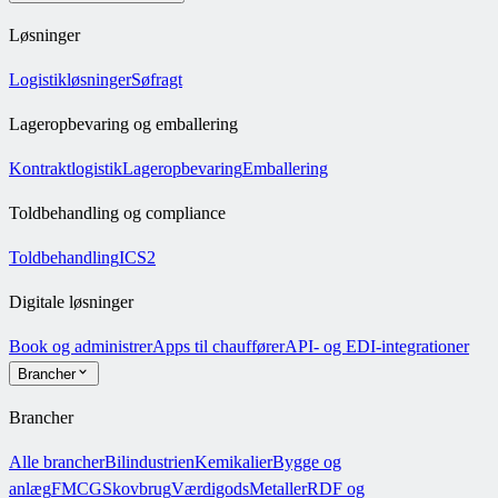
Løsninger
Logistikløsninger
Søfragt
Lageropbevaring og emballering
Kontraktlogistik
Lageropbevaring
Emballering
Toldbehandling og compliance
Toldbehandling
ICS2
Digitale løsninger
Book og administrer
Apps til chauffører
API- og EDI-integrationer
Brancher
Brancher
Alle brancher
Bilindustrien
Kemikalier
Bygge og
anlæg
FMCG
Skovbrug
Værdigods
Metaller
RDF og