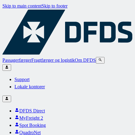
Skip to main content
Skip to footer
Passagerfærger
Fragtfærger og logistik
Om DFDS
Support
Lokale kontorer
DFDS Direct
MyFreight 2
Spot Booking
QuadroNet