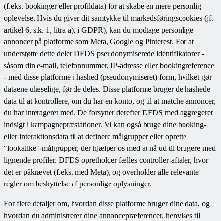
(f.eks. bookinger eller profildata) for at skabe en mere personlig
oplevelse. Hvis du giver dit samtykke til markedsføringscookies (jf.
artikel 6, stk. 1, litra a), i GDPR), kan du modtage personlige
annoncer på platforme som Meta, Google og Pinterest. For at
understøtte dette deler DFDS pseudonymiserede identifikatorer -
såsom din e-mail, telefonnummer, IP-adresse eller bookingreference
- med disse platforme i hashed (pseudonymiseret) form, hvilket gør
dataene ulæselige, før de deles. Disse platforme bruger de hashede
data til at kontrollere, om du har en konto, og til at matche annoncer,
du har interageret med. De forsyner derefter DFDS med aggregeret
indsigt i kampagnepræstationer. Vi kan også bruge dine booking-
eller interaktionsdata til at definere målgrupper eller oprette
"lookalike"-målgrupper, der hjælper os med at nå ud til brugere med
lignende profiler. DFDS opretholder fælles controller-aftaler, hvor
det er påkrævet (f.eks. med Meta), og overholder alle relevante
regler om beskyttelse af personlige oplysninger.
For flere detaljer om, hvordan disse platforme bruger dine data, og
hvordan du administrerer dine annoncepræferencer, henvises til