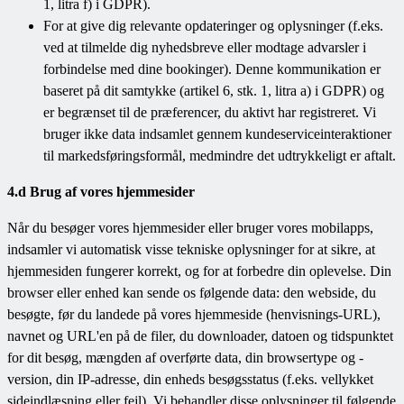
1, litra f) i GDPR).
For at give dig relevante opdateringer og oplysninger (f.eks.
ved at tilmelde dig nyhedsbreve eller modtage advarsler i
forbindelse med dine bookinger). Denne kommunikation er
baseret på dit samtykke (artikel 6, stk. 1, litra a) i GDPR) og
er begrænset til de præferencer, du aktivt har registreret. Vi
bruger ikke data indsamlet gennem kundeserviceinteraktioner
til markedsføringsformål, medmindre det udtrykkeligt er aftalt.
4.d Brug af vores hjemmesider
Når du besøger vores hjemmesider eller bruger vores mobilapps,
indsamler vi automatisk visse tekniske oplysninger for at sikre, at
hjemmesiden fungerer korrekt, og for at forbedre din oplevelse. Din
browser eller enhed kan sende os følgende data: den webside, du
besøgte, før du landede på vores hjemmeside (henvisnings-URL),
navnet og URL'en på de filer, du downloader, datoen og tidspunktet
for dit besøg, mængden af overførte data, din browsertype og -
version, din IP-adresse, din enheds besøgsstatus (f.eks. vellykket
sideindlæsning eller fejl). Vi behandler disse oplysninger til følgende