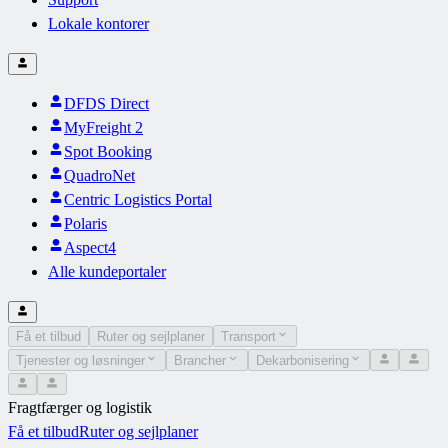
Lokale kontorer
DFDS Direct
MyFreight 2
Spot Booking
QuadroNet
Centric Logistics Portal
Polaris
Aspect4
Alle kundeportaler
Få et tilbud
Ruter og sejlplaner
Transport
Tjenester og løsninger
Brancher
Dekarbonisering
Fragtfærger og logistik
Få et tilbud
Ruter og sejlplaner