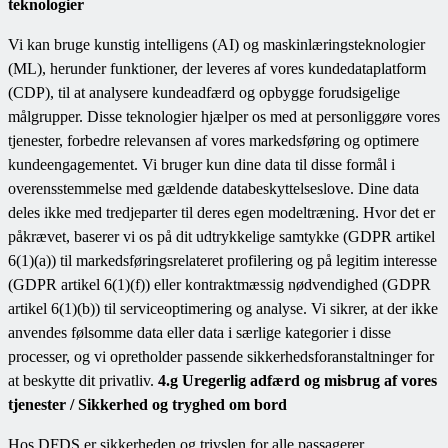
teknologier
Vi kan bruge kunstig intelligens (AI) og maskinlæringsteknologier
(ML), herunder funktioner, der leveres af vores kundedataplatform
(CDP), til at analysere kundeadfærd og opbygge forudsigelige
målgrupper. Disse teknologier hjælper os med at personliggøre vores
tjenester, forbedre relevansen af vores markedsføring og optimere
kundeengagementet. Vi bruger kun dine data til disse formål i
overensstemmelse med gældende databeskyttelseslove. Dine data
deles ikke med tredjeparter til deres egen modeltræning. Hvor det er
påkrævet, baserer vi os på dit udtrykkelige samtykke (GDPR artikel
6(1)(a)) til markedsføringsrelateret profilering og på legitim interesse
(GDPR artikel 6(1)(f)) eller kontraktmæssig nødvendighed (GDPR
artikel 6(1)(b)) til serviceoptimering og analyse. Vi sikrer, at der ikke
anvendes følsomme data eller data i særlige kategorier i disse
processer, og vi opretholder passende sikkerhedsforanstaltninger for
at beskytte dit privatliv.
4.g Uregerlig adfærd og misbrug af vores
tjenester / Sikkerhed og tryghed om bord
Hos DFDS er sikkerheden og trivslen for alle passagerer,