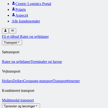
Centric Logistics Portal
Polaris
Aspect4
Alle kundeportaler
Få et tilbud
Ruter og sejlplaner
Transport
Søtransport
Ruter og sejlplaner
Terminaler og havne
Vejtransport
Hellæs
Dellæs
Groupage-transport
Transporttjenester
Kombineret transport
Multimodal transport
Tjenester og løsninger