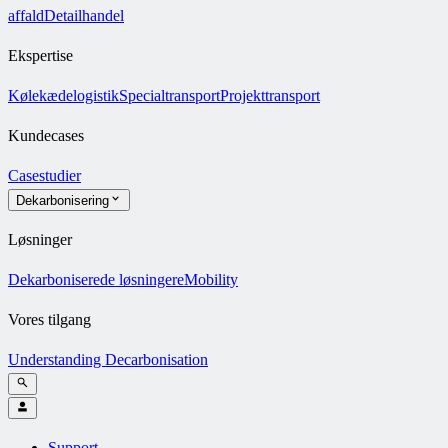
affald
Detailhandel
Ekspertise
Kølekædelogistik
Specialtransport
Projekttransport
Kundecases
Casestudier
Dekarbonisering
Løsninger
Dekarboniserede løsninger
eMobility
Vores tilgang
Understanding Decarbonisation
Support