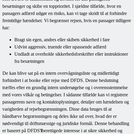
besætninger og skibe en topprioritet. I sjældne tilfælde, hvor en
passagers adfærd udgør en risiko, kan vi tage skridt til at forhindre
fremtidige hændelser. Vi begrænser rejsen, hvis en passager tidligere
har:
Bragt sin egen, andres eller skibets sikkerhed i fare
Udvist aggressiv, truende eller upassende adfærd
Undladt at overholde sikkerhedsforskrifter eller instruktioner
fra besætningen
De kan blive sat på en intern overvågningsliste og midlertidigt
forhindret i at booke eller rejse med DFDS. Denne beslutning
træffes efter en grundig intern undersøgelse og i overensstemmelse
med vores vilkår og betingelser. I sådanne tilfælde kan vi registrere
passagerens navn og kontaktoplysninger, detaljer om hændelsen og
varigheden af rejsebegrænsningen. Disse data bruges til at
håndhæve begrænsningen og deles ikke ud over, hvad der er
nødvendigt til driftsmæssige og juridiske formål. Denne behandling
er baseret på DFDS'
l
berettigede interesse i at sikre sikkerhed og