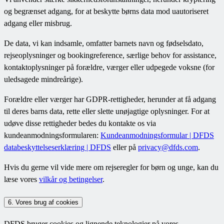
og begrænset adgang, for at beskytte børns data mod uautoriseret
adgang eller misbrug.
De data, vi kan indsamle, omfatter barnets navn og fødselsdato,
rejseoplysninger og bookingreference, særlige behov for assistance,
kontaktoplysninger på forældre, værger eller udpegede voksne (for
uledsagede mindreårige).
Forældre eller værger har GDPR-rettigheder, herunder at få adgang
til deres barns data, rette eller slette unøjagtige oplysninger. For at
udøve disse rettigheder bedes du kontakte os via
kundeanmodningsformularen:
Kundeanmodningsformular | DFDS
databeskyttelseserklæring | DFDS
eller på
privacy@dfds.com
.
Hvis du gerne vil vide mere om rejseregler for børn og unge, kan du
læse vores
vilkår og betingelser
.
6. Vores brug af cookies
DFDS bruger cookies og lignende teknologier på vores