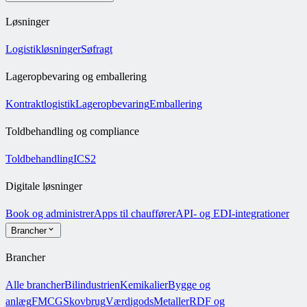
Løsninger
Logistikløsninger
Søfragt
Lageropbevaring og emballering
Kontraktlogistik
Lageropbevaring
Emballering
Toldbehandling og compliance
Toldbehandling
ICS2
Digitale løsninger
Book og administrer
Apps til chauffører
API- og EDI-integrationer
Brancher
Brancher
Alle brancher
Bilindustrien
Kemikalier
Bygge og
anlæg
FMCG
Skovbrug
Værdigods
Metaller
RDF og