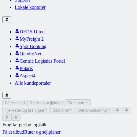
Lokale kontorer
DFDS Direct
MyFreight 2
Spot Booking
QuadroNet
Centric Logistics Portal
Polaris
Aspect4
Alle kundeportaler
Få et tilbud
Ruter og sejlplaner
Transport
Tjenester og løsninger
Brancher
Dekarbonisering
Fragtfærger og logistik
Få et tilbud
Ruter og sejlplaner