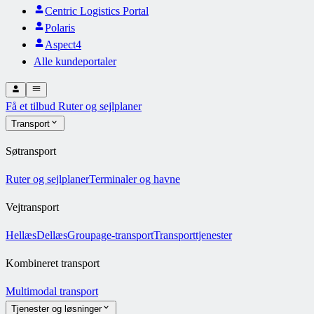
Centric Logistics Portal
Polaris
Aspect4
Alle kundeportaler
Få et tilbud
Ruter og sejlplaner
Transport
Søtransport
Ruter og sejlplaner
Terminaler og havne
Vejtransport
Hellæs
Dellæs
Groupage-transport
Transporttjenester
Kombineret transport
Multimodal transport
Tjenester og løsninger