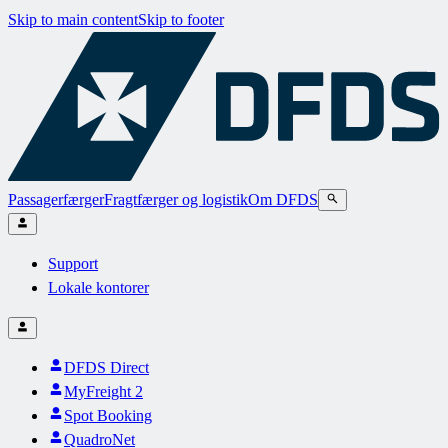
Skip to main content
Skip to footer
Passagerfærger
Fragtfærger og logistik
Om DFDS
Support
Lokale kontorer
DFDS Direct
MyFreight 2
Spot Booking
QuadroNet