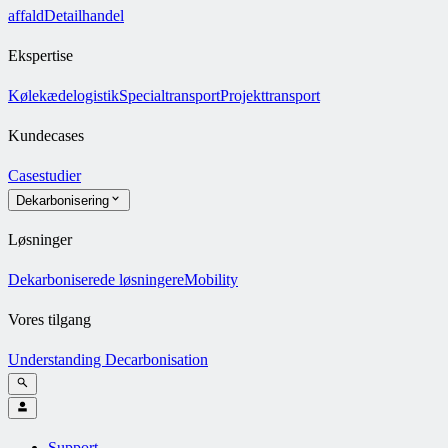
affald
Detailhandel
Ekspertise
Kølekædelogistik
Specialtransport
Projekttransport
Kundecases
Casestudier
Dekarbonisering
Løsninger
Dekarboniserede løsninger
eMobility
Vores tilgang
Understanding Decarbonisation
Support