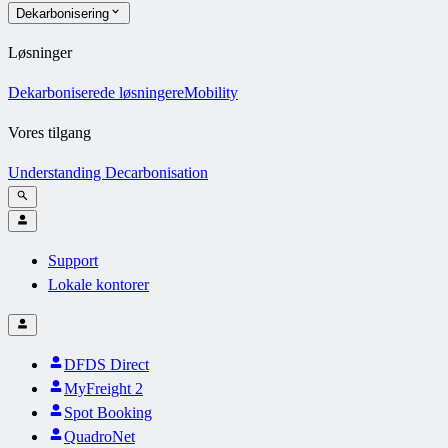
Dekarbonisering
Løsninger
Dekarboniserede løsninger
eMobility
Vores tilgang
Understanding Decarbonisation
Support
Lokale kontorer
DFDS Direct
MyFreight 2
Spot Booking
QuadroNet