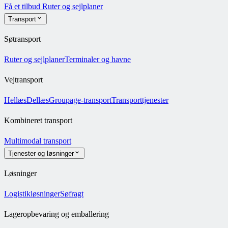
Få et tilbud
Ruter og sejlplaner
Transport
Søtransport
Ruter og sejlplaner
Terminaler og havne
Vejtransport
Hellæs
Dellæs
Groupage-transport
Transporttjenester
Kombineret transport
Multimodal transport
Tjenester og løsninger
Løsninger
Logistikløsninger
Søfragt
Lageropbevaring og emballering