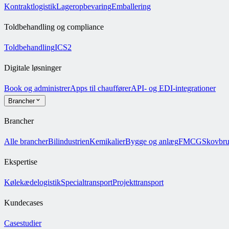
Kontraktlogistik
Lageropbevaring
Emballering
Toldbehandling og compliance
Toldbehandling
ICS2
Digitale løsninger
Book og administrer
Apps til chauffører
API- og EDI-integrationer
Brancher
Brancher
Alle brancher
Bilindustrien
Kemikalier
Bygge og anlæg
FMCG
Skovbr
Ekspertise
Kølekædelogistik
Specialtransport
Projekttransport
Kundecases
Casestudier