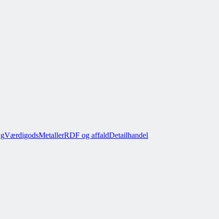
ug
Værdigods
Metaller
RDF og affald
Detailhandel