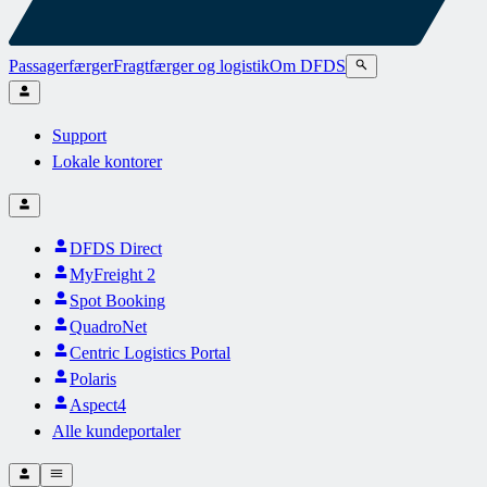
Passagerfærger
Fragtfærger og logistik
Om DFDS
Support
Lokale kontorer
DFDS Direct
MyFreight 2
Spot Booking
QuadroNet
Centric Logistics Portal
Polaris
Aspect4
Alle kundeportaler