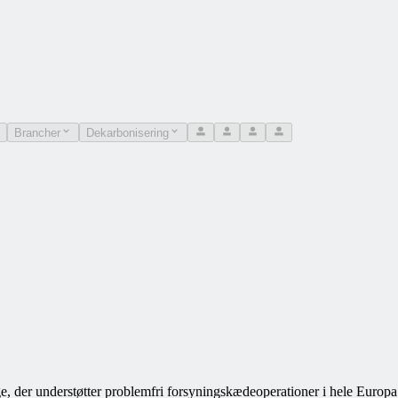
Brancher
Dekarbonisering
ge, der understøtter problemfri forsyningskædeoperationer i hele Europa