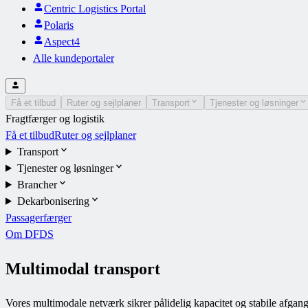
Centric Logistics Portal
Polaris
Aspect4
Alle kundeportaler
Få et tilbud
Ruter og sejlplaner
Transport
Tjenester og løsninger
Fragtfærger og logistik
Få et tilbud
Ruter og sejlplaner
Transport
Tjenester og løsninger
Brancher
Dekarbonisering
Passagerfærger
Om DFDS
Multimodal transport
Vores multimodale netværk sikrer pålidelig kapacitet og stabile afgan