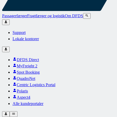
Passagerfærger
Fragtfærger og logistik
Om DFDS
Support
Lokale kontorer
DFDS Direct
MyFreight 2
Spot Booking
QuadroNet
Centric Logistics Portal
Polaris
Aspect4
Alle kundeportaler