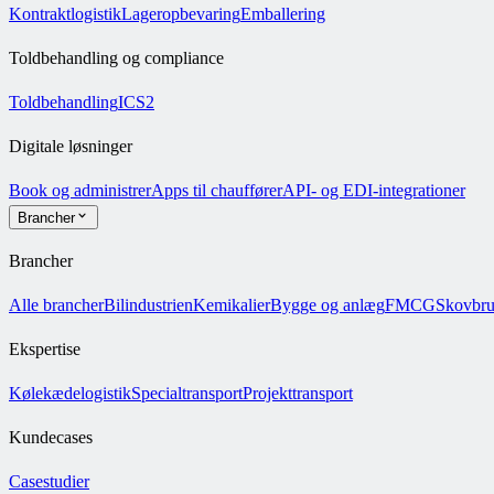
Kontraktlogistik
Lageropbevaring
Emballering
Toldbehandling og compliance
Toldbehandling
ICS2
Digitale løsninger
Book og administrer
Apps til chauffører
API- og EDI-integrationer
Brancher
Brancher
Alle brancher
Bilindustrien
Kemikalier
Bygge og anlæg
FMCG
Skovbr
Ekspertise
Kølekædelogistik
Specialtransport
Projekttransport
Kundecases
Casestudier