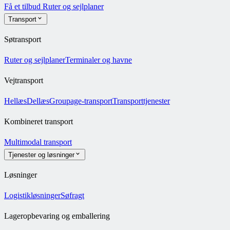
Få et tilbud
Ruter og sejlplaner
Transport
Søtransport
Ruter og sejlplaner
Terminaler og havne
Vejtransport
Hellæs
Dellæs
Groupage-transport
Transporttjenester
Kombineret transport
Multimodal transport
Tjenester og løsninger
Løsninger
Logistikløsninger
Søfragt
Lageropbevaring og emballering