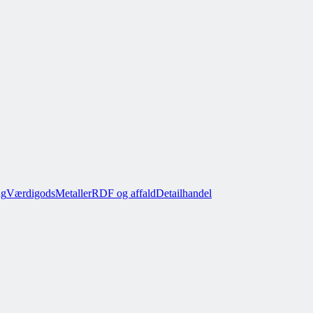
ug
Værdigods
Metaller
RDF og affald
Detailhandel