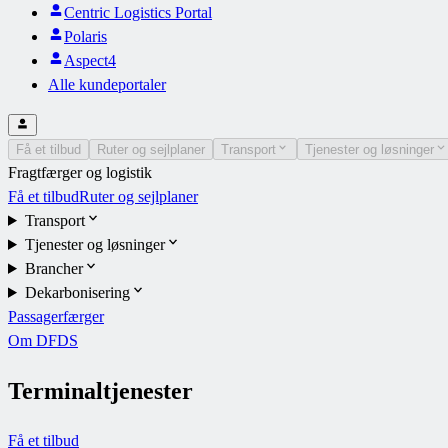
Centric Logistics Portal
Polaris
Aspect4
Alle kundeportaler
Få et tilbud
Ruter og sejlplaner
Transport
Tjenester og løsninger
Fragtfærger og logistik
Få et tilbud
Ruter og sejlplaner
Transport
Tjenester og løsninger
Brancher
Dekarbonisering
Passagerfærger
Om DFDS
Terminaltjenester
Få et tilbud