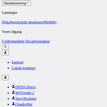
Dekarbonisering
Løsninger
Dekarboniserede løsninger
eMobility
Vores tilgang
Understanding Decarbonisation
Support
Lokale kontorer
DFDS Direct
MyFreight 2
Spot Booking
QuadroNet