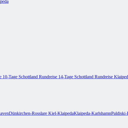
ipeda
se
10-Tage Schottland Rundreise
14-Tage Schottland Rundreise
Klaiped
aven
Dünkirchen-Rosslare
Kiel-Klaipeda
Klaipeda-Karlshamn
Paldiski-