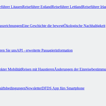
eführer Litauen
Reiseführer Estland
Reiseführer Lettland
Reiseführer Irl
uszeichnungen
Eine Geschichte die bewegt
Ökologische Nachhaltigkeit
ren Sie uns
API - erweiterte Passagierinformation
nkter Mobilität
Reisen mit Haustieren
Änderungen der Einreisebestimm
äftsbedingungen
Newsletter
DFDS App fürs Smartphone