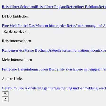
Reiseführer Schottland
Reiseführer England
Reiseführer Baltikum
Reis
DFDS Entdecken
Eine Welt für sich
Das Moment hinter jeder Reise
Anerkennung und A
Kundenservice
Reiseinformationen
Kundenservice
Meine Buchung
Aktuelle Reiseinformationen
Kontaktie
Mehr Informationen
Fahrpläne
Hafeninformationen
Bustransfers
Passagiere mit eingeschrä
Andere Links
GetYourGuide Aktivitäten
Agenturregistrierung und -anmeldung
Gesch