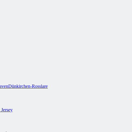
aven
Dünkirchen-Rosslare
 Jersey