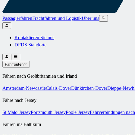
Passagierfähren
Frachtfähren und Logistik
Über uns
Kontaktieren Sie uns
DFDS Standorte
Fährrouten
Fähren nach Großbritannien und Irland
Amsterdam-Newcastle
Calais-Dover
Dünkirchen-Dover
Dieppe-Newh
Fähre nach Jersey
St Malo-Jersey
Portsmouth-Jersey
Poole-Jersey
Fährverbindungen nach
Fähren ins Baltikum