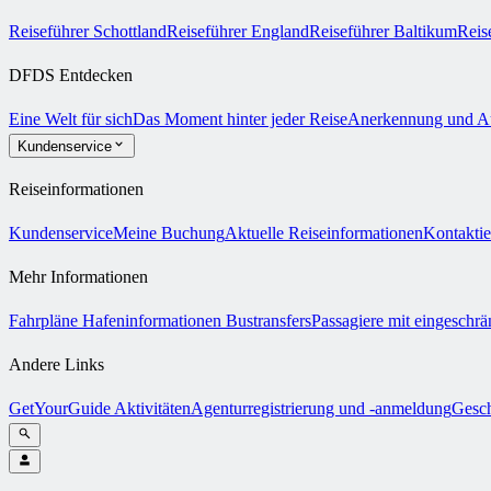
Reiseführer Schottland
Reiseführer England
Reiseführer Baltikum
Reis
DFDS Entdecken
Eine Welt für sich
Das Moment hinter jeder Reise
Anerkennung und A
Kundenservice
Reiseinformationen
Kundenservice
Meine Buchung
Aktuelle Reiseinformationen
Kontaktie
Mehr Informationen
Fahrpläne
Hafeninformationen
Bustransfers
Passagiere mit eingeschrä
Andere Links
GetYourGuide Aktivitäten
Agenturregistrierung und -anmeldung
Gesch