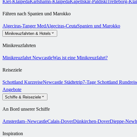
Kiel-Klaipeda
Karlshamn-Klaipeda
Kapellskär-Paldiski
Trelleborg-Kla
Fähren nach Spanien und Marokko
Algeciras-Tanger Med
Algeciras-Ceuta
Spanien und Marokko
Minikreuzfahrten & Hotels
Minikreuzfahrten
Minikreuzfahrt Newcastle
Was ist eine Minikreuzfahrt?
Reiseziele
Schottland Kurzreise
Newcastle Städtetrip
7-Tage Schottland Rundrei
Angebote
Schiffe & Reiseziele
An Bord unserer Schiffe
Amsterdam–Newcastle
Calais-Dover
Dünkirchen-Dover
Dieppe-Newh
Inspiration