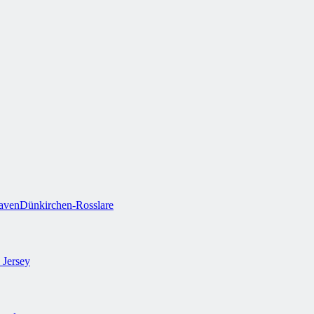
aven
Dünkirchen-Rosslare
 Jersey