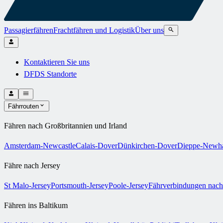
Passagierfähren
Frachtfähren und Logistik
Über uns
Kontaktieren Sie uns
DFDS Standorte
Fährrouten
Fähren nach Großbritannien und Irland
Amsterdam-Newcastle
Calais-Dover
Dünkirchen-Dover
Dieppe-Newh
Fähre nach Jersey
St Malo-Jersey
Portsmouth-Jersey
Poole-Jersey
Fährverbindungen nach
Fähren ins Baltikum