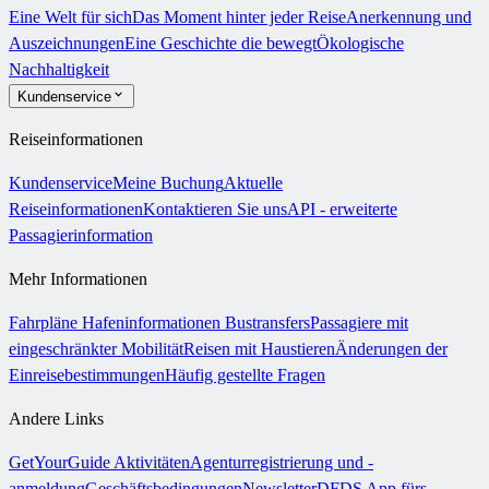
Eine Welt für sich
Das Moment hinter jeder Reise
Anerkennung und
Auszeichnungen
Eine Geschichte die bewegt
Ökologische
Nachhaltigkeit
Kundenservice
Reiseinformationen
Kundenservice
Meine Buchung
Aktuelle
Reiseinformationen
Kontaktieren Sie uns
API - erweiterte
Passagierinformation
Mehr Informationen
Fahrpläne
Hafeninformationen
Bustransfers
Passagiere mit
eingeschränkter Mobilität
Reisen mit Haustieren
Änderungen der
Einreisebestimmungen
Häufig gestellte Fragen
Andere Links
GetYourGuide Aktivitäten
Agenturregistrierung und -
anmeldung
Geschäftsbedingungen
Newsletter
DFDS App fürs