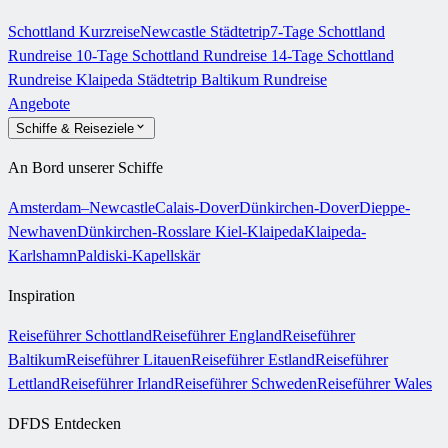
Schottland Kurzreise
Newcastle Städtetrip
7-Tage Schottland
Rundreise
10-Tage Schottland Rundreise
14-Tage Schottland
Rundreise
Klaipeda Städtetrip
Baltikum Rundreise
Angebote
Schiffe & Reiseziele
An Bord unserer Schiffe
Amsterdam–Newcastle
Calais-Dover
Dünkirchen-Dover
Dieppe-
Newhaven
Dünkirchen-Rosslare
Kiel-Klaipeda
Klaipeda-
Karlshamn
Paldiski-Kapellskär
Inspiration
Reiseführer Schottland
Reiseführer England
Reiseführer
Baltikum
Reiseführer Litauen
Reiseführer Estland
Reiseführer
Lettland
Reiseführer Irland
Reiseführer Schweden
Reiseführer Wales
DFDS Entdecken