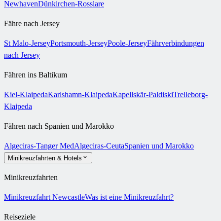
Newhaven
Dünkirchen-Rosslare
Fähre nach Jersey
St Malo-Jersey
Portsmouth-Jersey
Poole-Jersey
Fährverbindungen
nach Jersey
Fähren ins Baltikum
Kiel-Klaipeda
Karlshamn-Klaipeda
Kapellskär-Paldiski
Trelleborg-
Klaipeda
Fähren nach Spanien und Marokko
Algeciras-Tanger Med
Algeciras-Ceuta
Spanien und Marokko
Minikreuzfahrten & Hotels
Minikreuzfahrten
Minikreuzfahrt Newcastle
Was ist eine Minikreuzfahrt?
Reiseziele