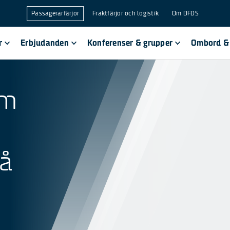
Passagerarfärjor
Fraktfärjor och logistik
Om DFDS
r
Erbjudanden
Konferenser & grupper
Ombord & 
om
på