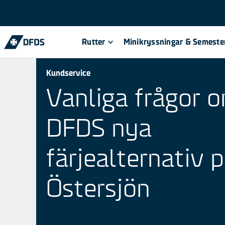
Rutter
Minikryssningar & Semeste
Kundservice
Vanliga frågor 
DFDS nya
färjealternativ 
Östersjön