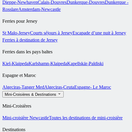
Dieppe-Newhaven
Calais-Douvres
Dunkerque-Douvres
Dunkerque -
Rosslare
Amsterdam-Newcastle
Ferries pour Jersey
St Malo-Jersey
Courts séjours à Jersey
Escapade d’une nuit à Jersey
Ferries à destination de Jersey
Ferries dans les pays baltes
Kiel-Klaipeda
Karlshamn-Klaipeda
Kapellskär-Paldiski
Espagne et Maroc
Algeciras-Tanger Med
Algeciras-Ceuta
Espagne- Le Maroc
Mini-Croisières & Destinations
Mini-Croisières
Mini-croisière Newcastle
Toutes les destinations de mini-croisière
Destinations