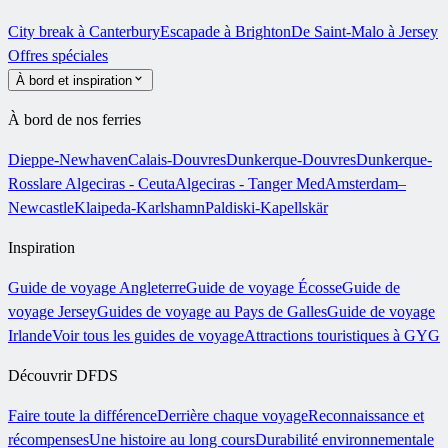
City break à Canterbury
Escapade à Brighton
De Saint-Malo à Jersey
Offres spéciales
À bord et inspiration
À bord de nos ferries
Dieppe-Newhaven
Calais-Douvres
Dunkerque-Douvres
Dunkerque-
Rosslare
Algeciras - Ceuta
Algeciras - Tanger Med
Amsterdam–
Newcastle
Klaipeda-Karlshamn
Paldiski-Kapellskär
Inspiration
Guide de voyage Angleterre
Guide de voyage Écosse
Guide de
voyage Jersey
Guides de voyage au Pays de Galles
Guide de voyage
Irlande
Voir tous les guides de voyage
Attractions touristiques à GYG
Découvrir DFDS
Faire toute la différence
Derrière chaque voyage
Reconnaissance et
récompenses
Une histoire au long cours
Durabilité environnementale