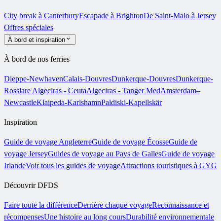
City break à Canterbury
Escapade à Brighton
De Saint-Malo à Jersey
Offres spéciales
À bord et inspiration
À bord de nos ferries
Dieppe-Newhaven
Calais-Douvres
Dunkerque-Douvres
Dunkerque-
Rosslare
Algeciras - Ceuta
Algeciras - Tanger Med
Amsterdam–
Newcastle
Klaipeda-Karlshamn
Paldiski-Kapellskär
Inspiration
Guide de voyage Angleterre
Guide de voyage Écosse
Guide de
voyage Jersey
Guides de voyage au Pays de Galles
Guide de voyage
Irlande
Voir tous les guides de voyage
Attractions touristiques à GYG
Découvrir DFDS
Faire toute la différence
Derrière chaque voyage
Reconnaissance et
récompenses
Une histoire au long cours
Durabilité environnementale