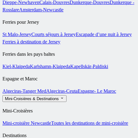
Dieppe-Newhaven
Calais-Douvres
Dunkerque-Douvres
Dunkerque -
Rosslare
Amsterdam-Newcastle
Ferries pour Jersey
St Malo-Jersey
Courts séjours à Jersey
Escapade d’une nuit à Jersey
Ferries à destination de Jersey
Ferries dans les pays baltes
Kiel-Klaipeda
Karlshamn-Klaipeda
Kapellskär-Paldiski
Espagne et Maroc
Algeciras-Tanger Med
Algeciras-Ceuta
Espagne- Le Maroc
Mini-Croisières & Destinations
Mini-Croisières
Mini-croisière Newcastle
Toutes les destinations de mini-croisière
Destinations