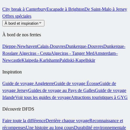
City break à Canterbury
Escapade à Brighton
De Saint-Malo à Jersey
Offres spéciales
À bord et inspiration
À bord de nos ferries
Dieppe-Newhaven
Calais-Douvres
Dunkerque-Douvres
Dunkerque-
Rosslare
Algeciras - Ceuta
Algeciras - Tanger Med
Amsterdam–
Newcastle
Klaipeda-Karlshamn
Paldiski-Kapellskär
Inspiration
Guide de voyage Angleterre
Guide de voyage Écosse
Guide de
voyage Jersey
Guides de voyage au Pays de Galles
Guide de voyage
Irlande
Voir tous les guides de voyage
Attractions touristiques à GYG
Découvrir DFDS
Faire toute la différence
Derrière chaque voyage
Reconnaissance et
récompenses
Une histoire au long cours
Durabilité environnementale