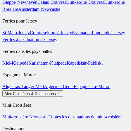
Dieppe-Newhaven
Calais-Douvres
Dunkerque-Douvres
Dunkerque -
Rosslare
Amsterdam-Newcastle
Ferries pour Jersey
St Malo-Jersey
Courts séjours à Jersey
Escapade d’une nuit à Jersey
Ferries à destination de Jersey
Ferries dans les pays baltes
Kiel-Klaipeda
Karlshamn-Klaipeda
Kapellskär-Paldiski
Espagne et Maroc
Algeciras-Tanger Med
Algeciras-Ceuta
Espagne- Le Maroc
Mini-Croisières & Destinations
Mini-Croisières
Mini-croisière Newcastle
Toutes les destinations de mini-croisière
Destinations