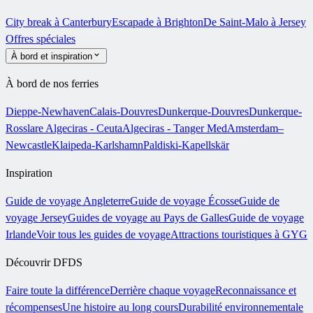
City break à Canterbury
Escapade à Brighton
De Saint-Malo à Jersey
Offres spéciales
À bord et inspiration
À bord de nos ferries
Dieppe-Newhaven
Calais-Douvres
Dunkerque-Douvres
Dunkerque-
Rosslare
Algeciras - Ceuta
Algeciras - Tanger Med
Amsterdam–
Newcastle
Klaipeda-Karlshamn
Paldiski-Kapellskär
Inspiration
Guide de voyage Angleterre
Guide de voyage Écosse
Guide de
voyage Jersey
Guides de voyage au Pays de Galles
Guide de voyage
Irlande
Voir tous les guides de voyage
Attractions touristiques à GYG
Découvrir DFDS
Faire toute la différence
Derrière chaque voyage
Reconnaissance et
récompenses
Une histoire au long cours
Durabilité environnementale