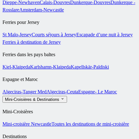
Dieppe-Newhaven
Calais-Douvres
Dunkerque-Douvres
Dunkerque -
Rosslare
Amsterdam-Newcastle
Ferries pour Jersey
St Malo-Jersey
Courts séjours à Jersey
Escapade d’une nuit à Jersey
Ferries à destination de Jersey
Ferries dans les pays baltes
Kiel-Klaipeda
Karlshamn-Klaipeda
Kapellskär-Paldiski
Espagne et Maroc
Algeciras-Tanger Med
Algeciras-Ceuta
Espagne- Le Maroc
Mini-Croisières & Destinations
Mini-Croisières
Mini-croisière Newcastle
Toutes les destinations de mini-croisière
Destinations