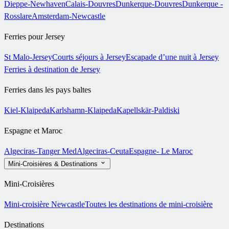
Dieppe-Newhaven
Calais-Douvres
Dunkerque-Douvres
Dunkerque -
Rosslare
Amsterdam-Newcastle
Ferries pour Jersey
St Malo-Jersey
Courts séjours à Jersey
Escapade d’une nuit à Jersey
Ferries à destination de Jersey
Ferries dans les pays baltes
Kiel-Klaipeda
Karlshamn-Klaipeda
Kapellskär-Paldiski
Espagne et Maroc
Algeciras-Tanger Med
Algeciras-Ceuta
Espagne- Le Maroc
Mini-Croisières & Destinations
Mini-Croisières
Mini-croisière Newcastle
Toutes les destinations de mini-croisière
Destinations