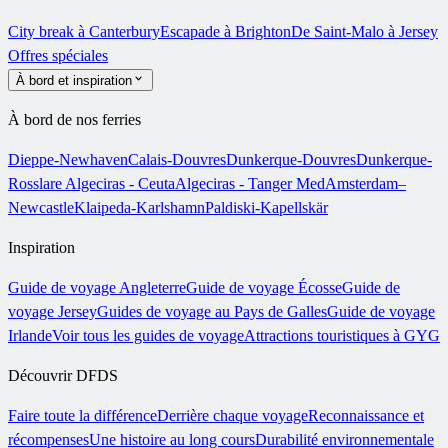
City break à Canterbury
Escapade à Brighton
De Saint-Malo à Jersey
Offres spéciales
À bord et inspiration
À bord de nos ferries
Dieppe-Newhaven
Calais-Douvres
Dunkerque-Douvres
Dunkerque-
Rosslare
Algeciras - Ceuta
Algeciras - Tanger Med
Amsterdam–
Newcastle
Klaipeda-Karlshamn
Paldiski-Kapellskär
Inspiration
Guide de voyage Angleterre
Guide de voyage Écosse
Guide de
voyage Jersey
Guides de voyage au Pays de Galles
Guide de voyage
Irlande
Voir tous les guides de voyage
Attractions touristiques à GYG
Découvrir DFDS
Faire toute la différence
Derrière chaque voyage
Reconnaissance et
récompenses
Une histoire au long cours
Durabilité environnementale