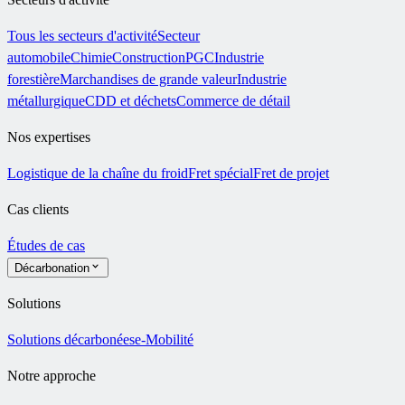
Tous les secteurs d'activité
Secteur
automobile
Chimie
Construction
PGC
Industrie
forestière
Marchandises de grande valeur
Industrie
métallurgique
CDD et déchets
Commerce de détail
Nos expertises
Logistique de la chaîne du froid
Fret spécial
Fret de projet
Cas clients
Études de cas
Décarbonation
Solutions
Solutions décarbonées
e-Mobilité
Notre approche