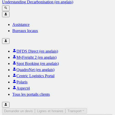
Understanding Decarbonisation (en anglais)
Assistance
Bureaux locaux
DFDS Direct (en anglais)
MyFreight 2 (en anglais)
Spot Booking (en anglais)
QuadroNet (en anglais)
Centric Logistics Portal
Polaris
Aspect4
Tous les portails clients
Demander un devis
Lignes et horaires
Transport