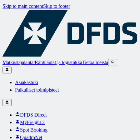
Skip to main content
Skip to footer
Matkustajalautat
Rahtilautat ja logistiikka
Tietoa meistä
Asiakastuki
Paikalliset toimipisteet
DFDS Direct
MyFreight 2
Spot Booking
QuadroNet