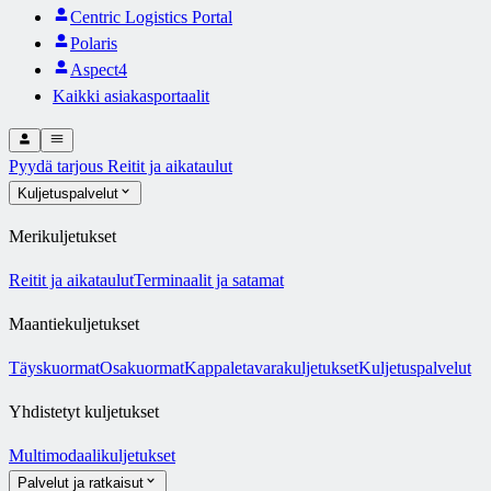
Centric Logistics Portal
Polaris
Aspect4
Kaikki asiakasportaalit
Pyydä tarjous
Reitit ja aikataulut
Kuljetuspalvelut
Merikuljetukset
Reitit ja aikataulut
Terminaalit ja satamat
Maantiekuljetukset
Täyskuormat
Osakuormat
Kappaletavarakuljetukset
Kuljetuspalvelut
Yhdistetyt kuljetukset
Multimodaalikuljetukset
Palvelut ja ratkaisut