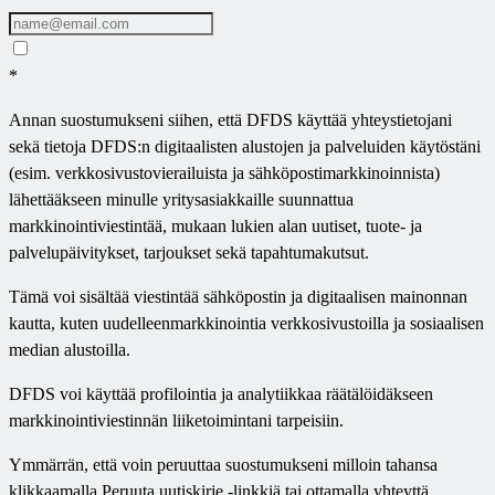
*
Annan suostumukseni siihen, että DFDS käyttää yhteystietojani
sekä tietoja DFDS:n digitaalisten alustojen ja palveluiden käytöstäni
(esim. verkkosivustovierailuista ja sähköpostimarkkinoinnista)
lähettääkseen minulle yritysasiakkaille suunnattua
markkinointiviestintää, mukaan lukien alan uutiset, tuote- ja
palvelupäivitykset, tarjoukset sekä tapahtumakutsut.
Tämä voi sisältää viestintää sähköpostin ja digitaalisen mainonnan
kautta, kuten uudelleenmarkkinointia verkkosivustoilla ja sosiaalisen
median alustoilla.
DFDS voi käyttää profilointia ja analytiikkaa räätälöidäkseen
markkinointiviestinnän liiketoimintani tarpeisiin.
Ymmärrän, että voin peruuttaa suostumukseni milloin tahansa
klikkaamalla Peruuta uutiskirje -linkkiä tai ottamalla yhteyttä