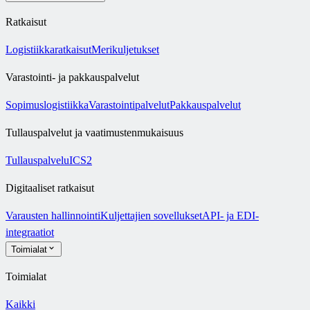
Ratkaisut
Logistiikkaratkaisut
Merikuljetukset
Varastointi- ja pakkauspalvelut
Sopimuslogistiikka
Varastointipalvelut
Pakkauspalvelut
Tullauspalvelut ja vaatimustenmukaisuus
Tullauspalvelu
ICS2
Digitaaliset ratkaisut
Varausten hallinnointi
Kuljettajien sovellukset
API- ja EDI-
integraatiot
Toimialat
Toimialat
Kaikki