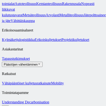
toimialat
Autoteollisuus
Kemianteollisuus
Rakennusala
Nopeasti
liikkuvat
kulutustavarat
Metsäteollisuus
Arvolasti
Metalliteollisuus
Jätepolttoainee
ja jäte
Vähittäiskauppa
Erikoisosaamisalueet
Kylmäketjulogistiikka
Erikoiskuljetukset
Projektikuljetukset
Asiakastarinat
Tapaustutkimukset
Päästöjen vähentäminen
Ratkaisut
Vähäpäästöiset kuljetusratkaisut
eMobility
Toimintatapamme
Understanding Decarbonisation