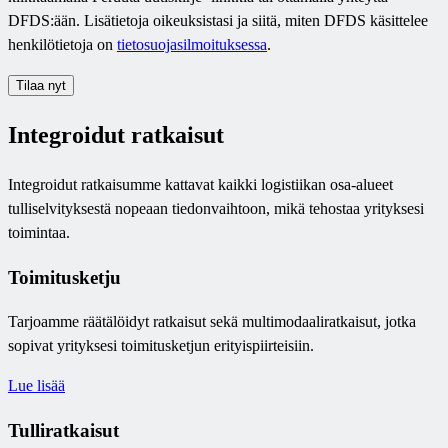
DFDS:ään. Lisätietoja oikeuksistasi ja siitä, miten DFDS käsittelee
henkilötietoja on
tietosuojasilmoituksessa
.
Tilaa nyt
Integroidut ratkaisut
Integroidut ratkaisumme kattavat kaikki logistiikan osa-alueet
tulliselvityksestä nopeaan tiedonvaihtoon, mikä tehostaa yrityksesi
toimintaa.
Toimitusketju
Tarjoamme räätälöidyt ratkaisut sekä multimodaaliratkaisut, jotka
sopivat yrityksesi toimitusketjun erityispiirteisiin.
Lue lisää
Tulliratkaisut