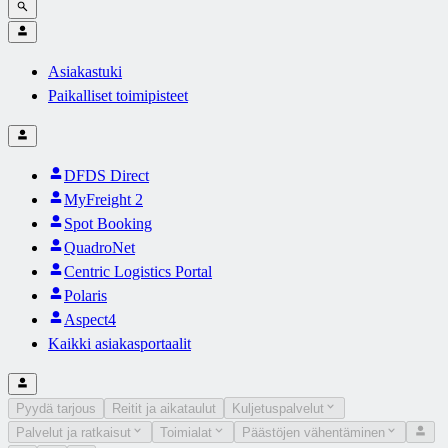
Asiakastuki
Paikalliset toimipisteet
DFDS Direct
MyFreight 2
Spot Booking
QuadroNet
Centric Logistics Portal
Polaris
Aspect4
Kaikki asiakasportaalit
Pyydä tarjous
Reitit ja aikataulut
Kuljetuspalvelut
Palvelut ja ratkaisut
Toimialat
Päästöjen vähentäminen