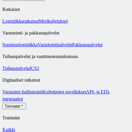
Ratkaisut
Logistiikkaratkaisut
Merikuljetukset
Varastointi- ja pakkauspalvelut
Sopimuslogistiikka
Varastointipalvelut
Pakkauspalvelut
Tullauspalvelut ja vaatimustenmukaisuus
Tullauspalvelu
ICS2
Digitaaliset ratkaisut
Varausten hallinnointi
Kuljettajien sovellukset
API- ja EDI-
integraatiot
Toimialat
Toimialat
Kaikki