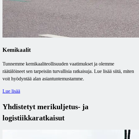
Kemikaalit
Tunnemme kemikaaliteollisuuden vaatimukset ja olemme
räätälöineet sen tarpeisiin turvallisia ratkaisuja. Lue lisää siitä, miten
voit hyödyntää alan asiantuntemustamme.
Lue lisää
Yhdistetyt merikuljetus- ja
logistiikkaratkaisut