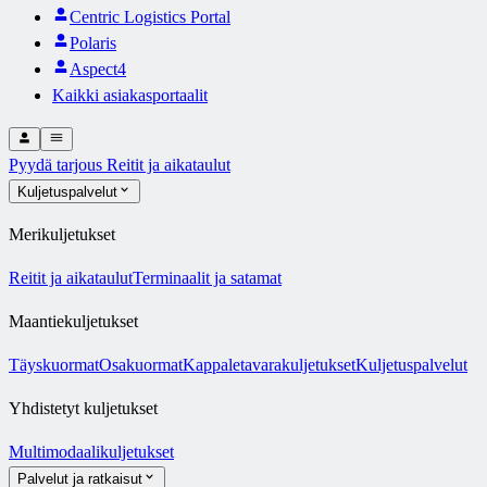
Centric Logistics Portal
Polaris
Aspect4
Kaikki asiakasportaalit
Pyydä tarjous
Reitit ja aikataulut
Kuljetuspalvelut
Merikuljetukset
Reitit ja aikataulut
Terminaalit ja satamat
Maantiekuljetukset
Täyskuormat
Osakuormat
Kappaletavarakuljetukset
Kuljetuspalvelut
Yhdistetyt kuljetukset
Multimodaalikuljetukset
Palvelut ja ratkaisut