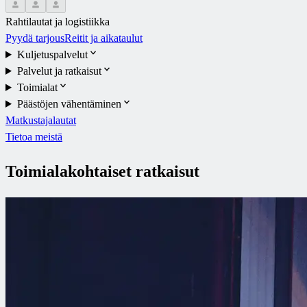
Rahtilautat ja logistiikka
Pyydä tarjous
Reitit ja aikataulut
Kuljetuspalvelut
Palvelut ja ratkaisut
Toimialat
Päästöjen vähentäminen
Matkustajalautat
Tietoa meistä
Toimialakohtaiset ratkaisut