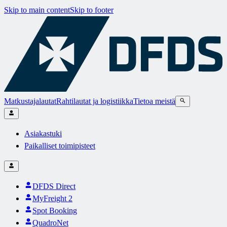
Skip to main content
Skip to footer
Matkustajalautat
Rahtilautat ja logistiikka
Tietoa meistä
Asiakastuki
Paikalliset toimipisteet
DFDS Direct
MyFreight 2
Spot Booking
QuadroNet