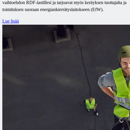
vaihtoehdon RDF-lastillesi ja tarjoavat myös keräyksen tuottajalta ja
toimituksen suoraan energiankierrätyslaitokseen (EfW).
Lue lisää