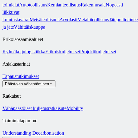
toimialat
Autoteollisuus
Kemianteollisuus
Rakennusala
Nopeasti
liikkuvat
kulutustavarat
Metsäteollisuus
Arvolasti
Metalliteollisuus
Jätepolttoainee
ja jäte
Vähittäiskauppa
Erikoisosaamisalueet
Kylmäketjulogistiikka
Erikoiskuljetukset
Projektikuljetukset
Asiakastarinat
Tapaustutkimukset
Päästöjen vähentäminen
Ratkaisut
Vähäpäästöiset kuljetusratkaisut
eMobility
Toimintatapamme
Understanding Decarbonisation