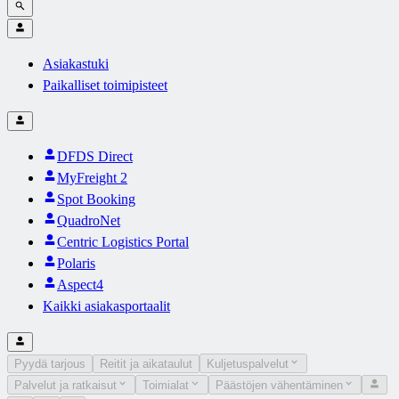
Asiakastuki
Paikalliset toimipisteet
DFDS Direct
MyFreight 2
Spot Booking
QuadroNet
Centric Logistics Portal
Polaris
Aspect4
Kaikki asiakasportaalit
Pyydä tarjous
Reitit ja aikataulut
Kuljetuspalvelut
Palvelut ja ratkaisut
Toimialat
Päästöjen vähentäminen