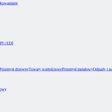
akowaniami
API i EDI
Przemysł drzewny
Towary wartościowe
Przemysł metalowy
Odpady i p
towy