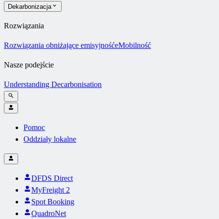
Dekarbonizacja
Rozwiązania
Rozwiązania obniżające emisyjność
eMobilność
Nasze podejście
Understanding Decarbonisation
Pomoc
Oddziały lokalne
DFDS Direct
MyFreight 2
Spot Booking
QuadroNet