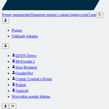
Promy pasażerskie
Transport morski i usługi logistyczne
O nas
Pomoc
Oddziały lokalne
DFDS Direct
MyFreight 2
Spot Booking
QuadroNet
Centric Logistics Portal
Polaris
Aspect4
Wszystkie portale klienta