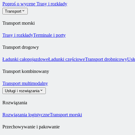
Poproś o wycenę
Trasy i rozkłady
Transport
Transport morski
Trasy i rozkłady
Terminale i porty
Transport drogowy
Ładunki całopojazdowe
Ładunki częściowe
Transport drobnicowy
Usł
Transport kombinowany
Transport multimodalny
Usługi i rozwiązania
Rozwiązania
Rozwiązania logistyczne
Transport morski
Przechowywanie i pakowanie