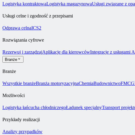
Logistyka kontraktowa
Logistyka magazynowa
Usługi związane z op
Usługi celne i zgodność z przepisami
Odprawa celna
ICS2
Rozwiązania cyfrowe
Rezerwuj i zarządzaj
Aplikacje dla kierowców
Integracje z usługami 
Branże
Branże
Wszystkie branże
Branża motoryzacyjna
Chemia
Budownictwo
FMCG
Możliwości
Logistyka łańcucha chłodniczego
Ładunek specjalny
Transport projek
Przykłady realizacji
Analizy przypadków