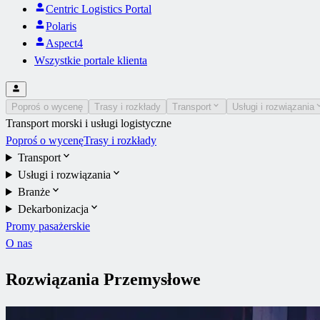
Centric Logistics Portal
Polaris
Aspect4
Wszystkie portale klienta
Poproś o wycenę
Trasy i rozkłady
Transport
Usługi i rozwiązania
Transport morski i usługi logistyczne
Poproś o wycenę
Trasy i rozkłady
Transport
Usługi i rozwiązania
Branże
Dekarbonizacja
Promy pasażerskie
O nas
Rozwiązania Przemysłowe