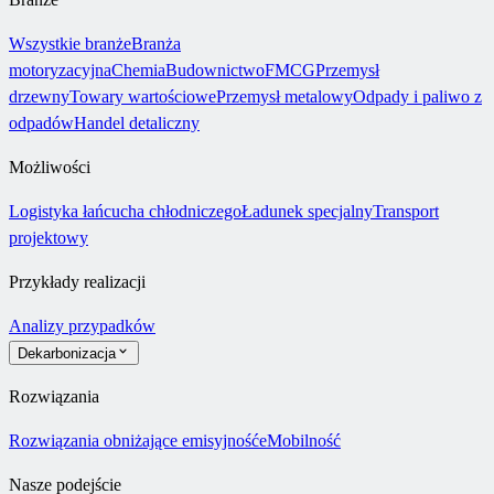
Wszystkie branże
Branża
motoryzacyjna
Chemia
Budownictwo
FMCG
Przemysł
drzewny
Towary wartościowe
Przemysł metalowy
Odpady i paliwo z
odpadów
Handel detaliczny
Możliwości
Logistyka łańcucha chłodniczego
Ładunek specjalny
Transport
projektowy
Przykłady realizacji
Analizy przypadków
Dekarbonizacja
Rozwiązania
Rozwiązania obniżające emisyjność
eMobilność
Nasze podejście