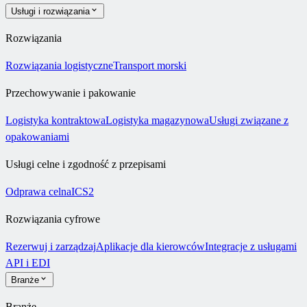
Usługi i rozwiązania
Rozwiązania
Rozwiązania logistyczne
Transport morski
Przechowywanie i pakowanie
Logistyka kontraktowa
Logistyka magazynowa
Usługi związane z
opakowaniami
Usługi celne i zgodność z przepisami
Odprawa celna
ICS2
Rozwiązania cyfrowe
Rezerwuj i zarządzaj
Aplikacje dla kierowców
Integracje z usługami
API i EDI
Branże
Branże