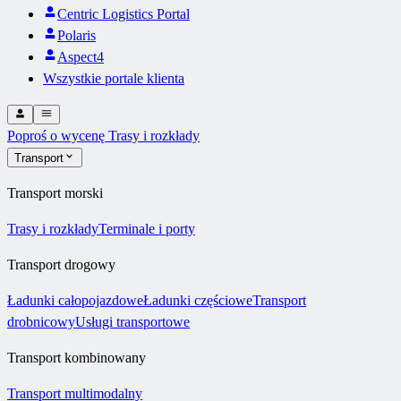
Centric Logistics Portal
Polaris
Aspect4
Wszystkie portale klienta
Poproś o wycenę
Trasy i rozkłady
Transport
Transport morski
Trasy i rozkłady
Terminale i porty
Transport drogowy
Ładunki całopojazdowe
Ładunki częściowe
Transport
drobnicowy
Usługi transportowe
Transport kombinowany
Transport multimodalny