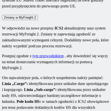
systemie EU Shared Trader Interface najpóźniej na dwie godziny
przed przypłynięciem do pierwszego portu UE.
Zmiany w MyFreight 2
W odpowiedzi na nowe przepisy
ICS2
aktualizujemy nasz system
rezerwacji MyFreight 2. Zmiany te zapewniają zgodność ze
zaktualizowanymi wymogami celnymi. Dodaliśmy nowe pola, które
należy wypełnić podczas procesu rezerwacji.
Postępuj zgodnie z
tym przewodnikiem
, aby dowiedzieć się więcej
na temat dostarczania wymaganych informacji za pomocą
MyFreight 2.
Oto najważniejsze pola, o których uzupełnieniu należy pamiętać:
Linia „Cargo”:
identyfikowana przez unikalne dane sprzedającego
i kupującego.
Linia „Sub-cargo”:
identyfikowana przez unikalne
kody HS, odzwierciedlające bardziej szczegółowe informacje o
ładunku.
Pole kodu HS:
w ramach zgodności z ICS2 obowiązkowe
jest teraz podawanie dokładnych kodów HS dla wszystkich