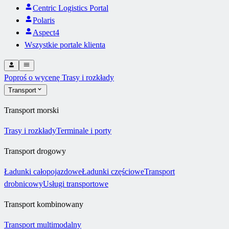
Centric Logistics Portal
Polaris
Aspect4
Wszystkie portale klienta
Poproś o wycenę
Trasy i rozkłady
Transport
Transport morski
Trasy i rozkłady
Terminale i porty
Transport drogowy
Ładunki całopojazdowe
Ładunki częściowe
Transport
drobnicowy
Usługi transportowe
Transport kombinowany
Transport multimodalny