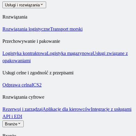
Usługi i rozwiązania
Rozwiązania
Rozwiązania logistyczne
Transport morski
Przechowywanie i pakowanie
Logistyka kontraktowa
Logistyka magazynowa
Usługi związane z
opakowaniami
Usługi celne i zgodność z przepisami
Odprawa celna
ICS2
Rozwiązania cyfrowe
Rezerwuj i zarządzaj
Aplikacje dla kierowców
Integracje z usługami
API i EDI
Branże
Branże