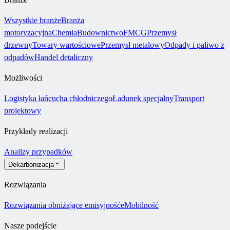
Wszystkie branże
Branża
motoryzacyjna
Chemia
Budownictwo
FMCG
Przemysł
drzewny
Towary wartościowe
Przemysł metalowy
Odpady i paliwo z
odpadów
Handel detaliczny
Możliwości
Logistyka łańcucha chłodniczego
Ładunek specjalny
Transport
projektowy
Przykłady realizacji
Analizy przypadków
Dekarbonizacja
Rozwiązania
Rozwiązania obniżające emisyjność
eMobilność
Nasze podejście