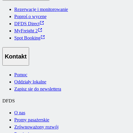
Rezerwacje i monitorowanie
Poproś o wycenę
DFDS Direct
MyFreight 2
Spot Booking
Kontakt
Pomoc
Oddziały lokalne
Zapisz się do newslettera
DFDS
O nas
Promy pasażerskie
Zrównoważony rozwój