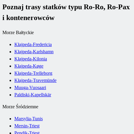
Poznaj trasy statków typu Ro-Ro, Ro-Pax
i kontenerowców
Morze Bałtyckie
Kłajpeda-Fredericia
Kłajpeda-Karlshamn
Kłajpeda-Kilonia
Kłajpeda-Køge
Kłajpeda-Trelleborg
Kłajpeda-Travemünde
Muuga-Vuosaari
Paldiski-Kapellskär
Morze Śródziemne
Marsylia-Tunis
Mersin-Triest
Pendik-Triest