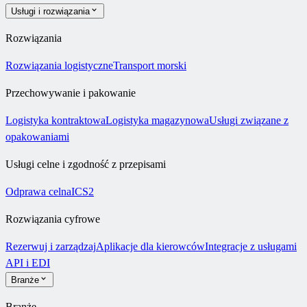
Usługi i rozwiązania
Rozwiązania
Rozwiązania logistyczne
Transport morski
Przechowywanie i pakowanie
Logistyka kontraktowa
Logistyka magazynowa
Usługi związane z
opakowaniami
Usługi celne i zgodność z przepisami
Odprawa celna
ICS2
Rozwiązania cyfrowe
Rezerwuj i zarządzaj
Aplikacje dla kierowców
Integracje z usługami
API i EDI
Branże
Branże