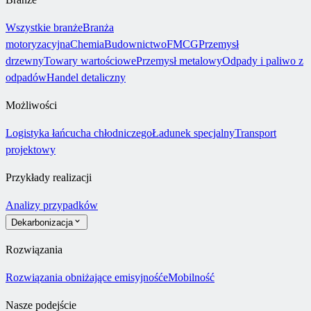
Wszystkie branże
Branża
motoryzacyjna
Chemia
Budownictwo
FMCG
Przemysł
drzewny
Towary wartościowe
Przemysł metalowy
Odpady i paliwo z
odpadów
Handel detaliczny
Możliwości
Logistyka łańcucha chłodniczego
Ładunek specjalny
Transport
projektowy
Przykłady realizacji
Analizy przypadków
Dekarbonizacja
Rozwiązania
Rozwiązania obniżające emisyjność
eMobilność
Nasze podejście