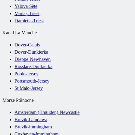
Yalova-Sète
Martaş-Triest
Damietta-Triest
Kanał La Manche
Dover-Calais
Dover-Dunkierka
Dieppe-Newhaven
Rosslare-Dunkierka
Poole-Jersey
Portsmouth-Jersey
St Malo-Jersey
Morze Północne
Amsterdam (IJmuiden)-Newcastle
Brevik-Gandawa
Brevik-Immingham
Cuxhaven-Immingham