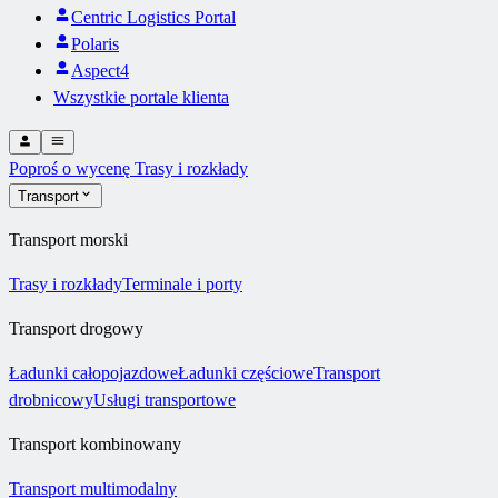
Centric Logistics Portal
Polaris
Aspect4
Wszystkie portale klienta
Poproś o wycenę
Trasy i rozkłady
Transport
Transport morski
Trasy i rozkłady
Terminale i porty
Transport drogowy
Ładunki całopojazdowe
Ładunki częściowe
Transport
drobnicowy
Usługi transportowe
Transport kombinowany
Transport multimodalny