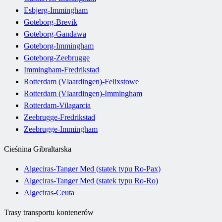
Esbjerg-Immingham
Goteborg-Brevik
Goteborg-Gandawa
Goteborg-Immingham
Goteborg-Zeebrugge
Immingham-Fredrikstad
Rotterdam (Vlaardingen)-Felixstowe
Rotterdam (Vlaardingen)-Immingham
Rotterdam-Vilagarcia
Zeebrugge-Fredrikstad
Zeebrugge-Immingham
Cieśnina Gibraltarska
Algeciras-Tanger Med (statek typu Ro-Pax)
Algeciras-Tanger Med (statek typu Ro-Ro)
Algeciras-Ceuta
Trasy transportu kontenerów