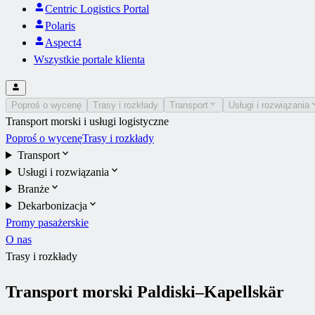
Centric Logistics Portal
Polaris
Aspect4
Wszystkie portale klienta
Poproś o wycenę
Trasy i rozkłady
Transport
Usługi i rozwiązania
Transport morski i usługi logistyczne
Poproś o wycenę
Trasy i rozkłady
Transport
Usługi i rozwiązania
Branże
Dekarbonizacja
Promy pasażerskie
O nas
Trasy i rozkłady
Transport morski Paldiski–Kapellskär