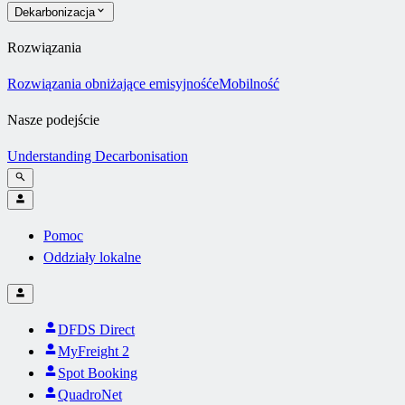
Dekarbonizacja
Rozwiązania
Rozwiązania obniżające emisyjność
eMobilność
Nasze podejście
Understanding Decarbonisation
Pomoc
Oddziały lokalne
DFDS Direct
MyFreight 2
Spot Booking
QuadroNet