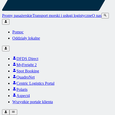
Promy pasażerskie
Transport morski i usługi logistyczne
O nas
Pomoc
Oddziały lokalne
DFDS Direct
MyFreight 2
Spot Booking
QuadroNet
Centric Logistics Portal
Polaris
Aspect4
Wszystkie portale klienta