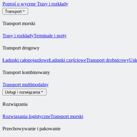
Poproś o wycenę
Trasy i rozkłady
Transport
Transport morski
Trasy i rozkłady
Terminale i porty
Transport drogowy
Ładunki całopojazdowe
Ładunki częściowe
Transport drobnicowy
Usł
Transport kombinowany
Transport multimodalny
Usługi i rozwiązania
Rozwiązania
Rozwiązania logistyczne
Transport morski
Przechowywanie i pakowanie