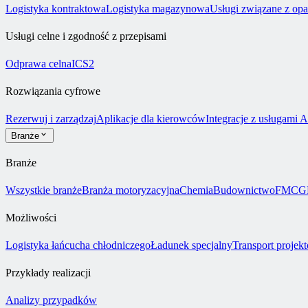
Logistyka kontraktowa
Logistyka magazynowa
Usługi związane z op
Usługi celne i zgodność z przepisami
Odprawa celna
ICS2
Rozwiązania cyfrowe
Rezerwuj i zarządzaj
Aplikacje dla kierowców
Integracje z usługami 
Branże
Branże
Wszystkie branże
Branża motoryzacyjna
Chemia
Budownictwo
FMCG
Możliwości
Logistyka łańcucha chłodniczego
Ładunek specjalny
Transport projek
Przykłady realizacji
Analizy przypadków