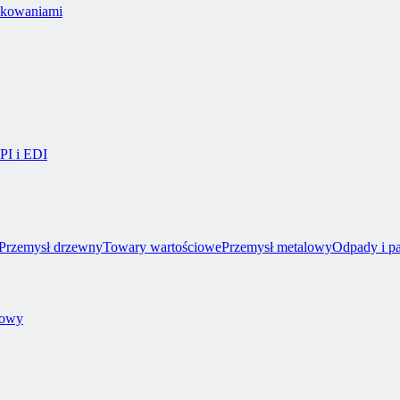
akowaniami
API i EDI
Przemysł drzewny
Towary wartościowe
Przemysł metalowy
Odpady i p
towy