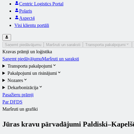
Centric Logistics Portal
Polaris
Aspect4
Visi klientu portāli
Saņemt piedāvājumu
Maršruti un saraksti
Transporta pakalpojumi
Kravas prāmji un loģistika
Saņemt piedāvājumu
Maršruti un saraksti
Transporta pakalpojumi
Pakalpojumi un risinājumi
Nozares
Dekarbonizācija
Pasažieru prāmji
Par DFDS
Maršruti un grafiki
Jūras kravu pārvadājumi Paldiski–Kapelš