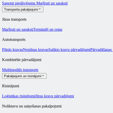
Saņemt piedāvājumu
Maršruti un saraksti
Transporta pakalpojumi
Jūras transports
Maršruti un saraksti
Termināļi un ostas
Autotransports
Pilnās kravas
Nepilnas kravas
Salikto kravu pārvadājumi
Pārvadāšanas
Kombinētie pārvadājumi
Multimodāls transports
Pakalpojumi un risinājumi
Risinājumi
Loģistikas risinājumi
Jūras kravu pārvadājumi
Noliktavu un saiņošanas pakalpojumi