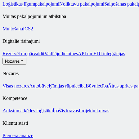
Loģistikas līgumpakalpojumi
Noliktavu pakalpojumi
Saiņošanas pakal
Muitas pakalpojumi un atbilstība
Muitošana
ICS2
Digitālie risinājumi
Rezervēt un pārvaldīt
Vadītāju lietotnes
API un EDI integrācijas
Nozares
Nozares
Visas nozares
Autobūve
Ķīmijas rūpniecība
Būvniecība
Ātras aprites pa
Kompetence
Aukstuma ķēdes loģistika
Īpašās kravas
Projektu kravas
Klientu stāsti
Piemēra analīze