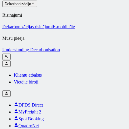
Dekarbonizācija
Risinājumi
Dekarbonizācijas risinājumi
E-mobilitāte
Mūsu pieeja
Understanding Decarbonisation
Klientu atbalsts
Vietējie biroji
DFDS Direct
MyFreight 2
Spot Booking
QuadroNet