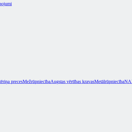
pojumi
tēriņa preces
Mežrūpniecība
Augstas vērtības kravas
Metālrūpniecība
NAI