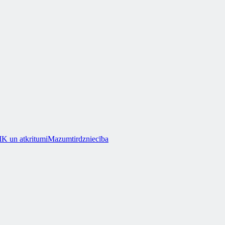
K un atkritumi
Mazumtirdzniecība