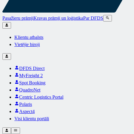
Pasažieru prāmji
Kravas prāmji un loģistika
Par DFDS
Klientu atbalsts
Vietējie biroji
DFDS Direct
MyFreight 2
Spot Booking
QuadroNet
Centric Logistics Portal
Polaris
Aspect4
Visi klientu portāli