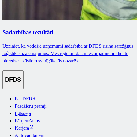
Sadarbības rezultāti
Uzziniet, kā vadošie uzņēmumi sadarbībā ar DFDS risina sarežģītus
loģistikas izaicinājumus. Mēs regulāri dalāmies ar jauniem klientu
pieredzes stāstiem svarīgākajās nozarēs.
DFDS
Par DFDS
Pasažieru prāmji
Ilgtspēja
Pārņemšanas
Karjera
Autovadītājiem