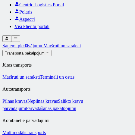
Centric Logistics Portal
Polaris
Aspect4
Visi klientu portāli
Saņemt piedāvājumu
Maršruti un saraksti
Transporta pakalpojumi
Jūras transports
Maršruti un saraksti
Termināļi un ostas
Autotransports
Pilnās kravas
Nepilnas kravas
Salikto kravu
pārvadājumi
Pārvadāšanas pakalpojumi
Kombinētie pārvadājumi
Multimodāls transports