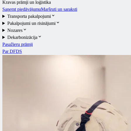
Kravas prāmji un loģistika
Saņemt piedāvājumu
Maršruti un saraksti
Transporta pakalpojumi
Pakalpojumi un risinājumi
Nozares
Dekarbonizācija
Pasažieru prāmji
Par DFDS