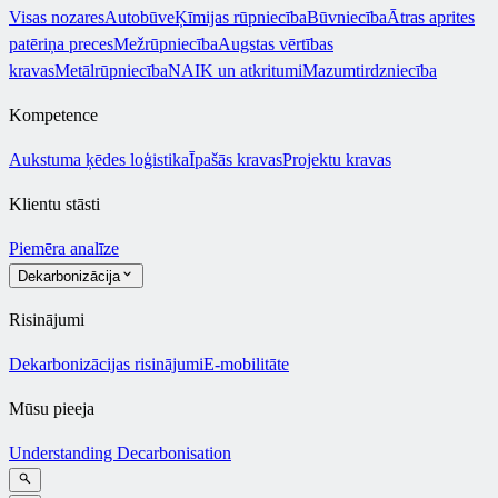
Visas nozares
Autobūve
Ķīmijas rūpniecība
Būvniecība
Ātras aprites
patēriņa preces
Mežrūpniecība
Augstas vērtības
kravas
Metālrūpniecība
NAIK un atkritumi
Mazumtirdzniecība
Kompetence
Aukstuma ķēdes loģistika
Īpašās kravas
Projektu kravas
Klientu stāsti
Piemēra analīze
Dekarbonizācija
Risinājumi
Dekarbonizācijas risinājumi
E-mobilitāte
Mūsu pieeja
Understanding Decarbonisation