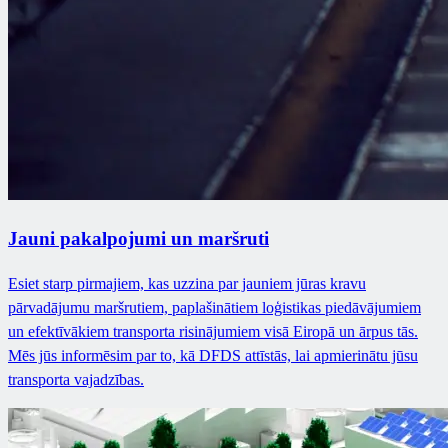
Jauni pakalpojumi un maršruti
Esiet starp pirmajiem, kas uzzina par jauniem jūras kravu
pārvadājumu maršrutiem, paplašinātiem loģistikas piedāvājumiem
un efektīvākiem transporta risinājumiem visā Eiropā un ārpus tās.
Mēs jūs informēsim par to, kā DFDS attīstās, lai apmierinātu jūsu
transporta vajadzības.