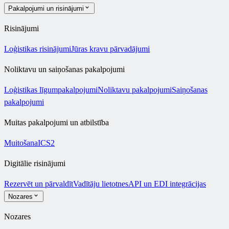
Pakalpojumi un risinājumi
Risinājumi
Loģistikas risinājumi
Jūras kravu pārvadājumi
Noliktavu un saiņošanas pakalpojumi
Loģistikas līgumpakalpojumi
Noliktavu pakalpojumi
Saiņošanas
pakalpojumi
Muitas pakalpojumi un atbilstība
Muitošana
ICS2
Digitālie risinājumi
Rezervēt un pārvaldīt
Vadītāju lietotnes
API un EDI integrācijas
Nozares
Nozares