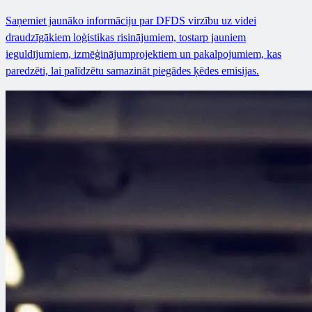
Saņemiet jaunāko informāciju par DFDS virzību uz videi
draudzīgākiem loģistikas risinājumiem, tostarp jauniem
ieguldījumiem, izmēģinājumprojektiem un pakalpojumiem, kas
paredzēti, lai palīdzētu samazināt piegādes ķēdes emisijas.