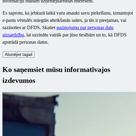
informāciju manām uzņēmējdarbības interesēm.
Es saprotu, ka jebkurā laikā varu atsaukt savu piekrišanu, izmantojot
e-pasta vēstulēs sniegtās atteikšanās saites, ja tās ir pieejamas, vai
sazinoties ar DFDS. Skatiet
paziņojumu par personas datu
aizsardzību
, lai uzzinātu vairāk par jūsu tiesībām un to, kā DFDS
apstrādā personas datus.
Abonējiet tagad
Ko saņemsiet mūsu informatīvajos
izdevumos