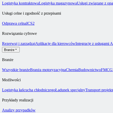
Logistyka kontraktowa
Logistyka magazynowa
Usługi związane z op
Usługi celne i zgodność z przepisami
Odprawa celna
ICS2
Rozwiązania cyfrowe
Rezerwuj i zarządzaj
Aplikacje dla kierowców
Integracje z usługami 
Branże
Branże
Wszystkie branże
Branża motoryzacyjna
Chemia
Budownictwo
FMCG
Możliwości
Logistyka łańcucha chłodniczego
Ładunek specjalny
Transport projek
Przykłady realizacji
Analizy przypadków