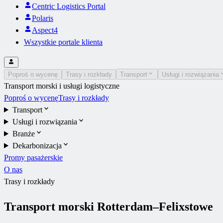
Centric Logistics Portal
Polaris
Aspect4
Wszystkie portale klienta
Poproś o wycenę
Trasy i rozkłady
Transport
Usługi i rozwiązania
Transport morski i usługi logistyczne
Poproś o wycenę
Trasy i rozkłady
Transport
Usługi i rozwiązania
Branże
Dekarbonizacja
Promy pasażerskie
O nas
Trasy i rozkłady
Transport morski Rotterdam–Felixstowe