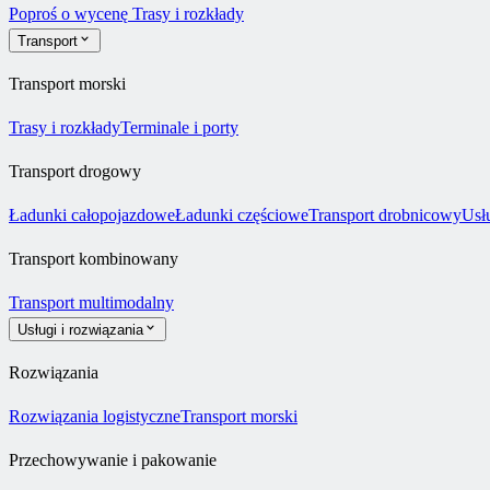
Poproś o wycenę
Trasy i rozkłady
Transport
Transport morski
Trasy i rozkłady
Terminale i porty
Transport drogowy
Ładunki całopojazdowe
Ładunki częściowe
Transport drobnicowy
Usł
Transport kombinowany
Transport multimodalny
Usługi i rozwiązania
Rozwiązania
Rozwiązania logistyczne
Transport morski
Przechowywanie i pakowanie