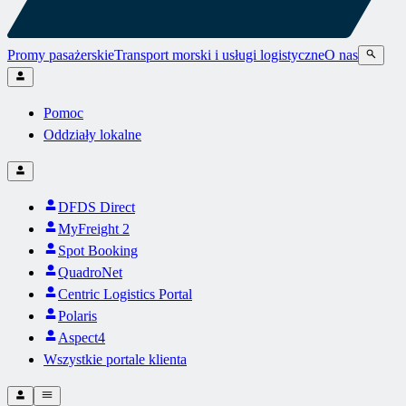
Promy pasażerskie
Transport morski i usługi logistyczne
O nas
Pomoc
Oddziały lokalne
DFDS Direct
MyFreight 2
Spot Booking
QuadroNet
Centric Logistics Portal
Polaris
Aspect4
Wszystkie portale klienta