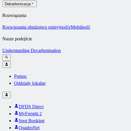
Dekarbonizacja
Rozwiązania
Rozwiązania obniżające emisyjność
eMobilność
Nasze podejście
Understanding Decarbonisation
Pomoc
Oddziały lokalne
DFDS Direct
MyFreight 2
Spot Booking
QuadroNet