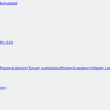
akowaniami
API i EDI
Przemysł drzewny
Towary wartościowe
Przemysł metalowy
Odpady i p
towy