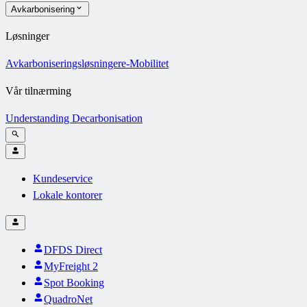
Avkarbonisering
Løsninger
Avkarboniseringsløsninger
e-Mobilitet
Vår tilnærming
Understanding Decarbonisation
Kundeservice
Lokale kontorer
DFDS Direct
MyFreight 2
Spot Booking
QuadroNet