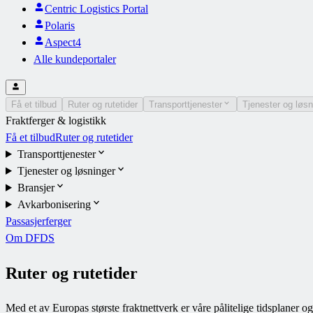
Centric Logistics Portal
Polaris
Aspect4
Alle kundeportaler
Få et tilbud
Ruter og rutetider
Transporttjenester
Tjenester og løsn
Fraktferger & logistikk
Få et tilbud
Ruter og rutetider
Transporttjenester
Tjenester og løsninger
Bransjer
Avkarbonisering
Passasjerferger
Om DFDS
Ruter og rutetider
Med et av Europas største fraktnettverk er våre pålitelige tidsplaner 