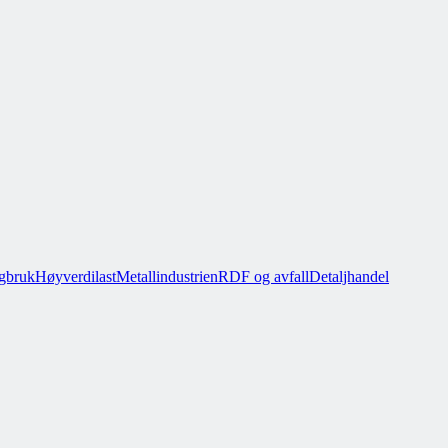
gbruk
Høyverdilast
Metallindustrien
RDF og avfall
Detaljhandel