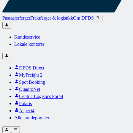
Passasjerferger
Fraktferger & logistikk
Om DFDS
Kundeservice
Lokale kontorer
DFDS Direct
MyFreight 2
Spot Booking
QuadroNet
Centric Logistics Portal
Polaris
Aspect4
Alle kundeportaler