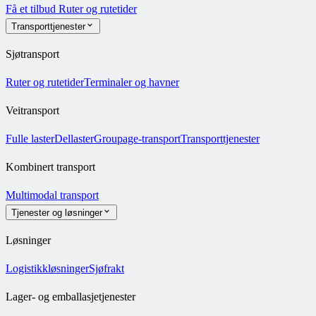
Få et tilbud
Ruter og rutetider
Transporttjenester
Sjøtransport
Ruter og rutetider
Terminaler og havner
Veitransport
Fulle laster
Dellaster
Groupage-transport
Transporttjenester
Kombinert transport
Multimodal transport
Tjenester og løsninger
Løsninger
Logistikkløsninger
Sjøfrakt
Lager- og emballasjetjenester