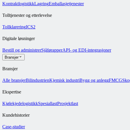
Kontraktlogistikk
Lagring
Emballasjetjenester
Tolltjenester og etterlevelse
Tollklarering
ICS2
Digitale løsninger
Bestill og administrer
Sjåførapper
API- og EDI-integrasjoner
Bransjer
Bransjer
Alle bransjer
Bilindustrien
Kjemisk industri
Bygg og anlegg
FMCG
Sko
Ekspertise
Kjølekjedelogistikk
Spesiallast
Prosjektlast
Kundehistorier
Case-studier